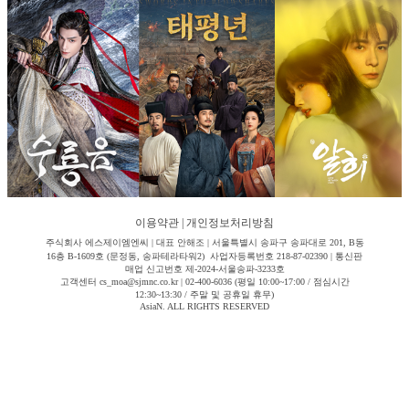
이용약관
|
개인정보처리방침
주식회사 에스제이엠엔씨 | 대표 안해조 | 서울특별시 송파구 송파대로 201, B동
16층 B-1609호 (문정동, 송파테라타워2) 사업자등록번호 218-87-02390 | 통신판
매업 신고번호 제-2024-서울송파-3233호
고객센터 cs_moa@sjmnc.co.kr | 02-400-6036 (평일 10:00~17:00 / 점심시간
12:30~13:30 / 주말 및 공휴일 휴무)
AsiaN. ALL RIGHTS RESERVED