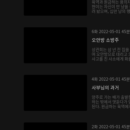
육역과 원금하는 용의자
현이는 자신이 만 냥을
려 놨으며, 십만 냥의 
6화
2022-05-01
45분
오안방 소방주
상관희는 삼 년 전 집
여 오안방으로 데리고 
사고를 친 사소에게 화를
4화
2022-05-01
45분
사부님의 과거
양주로 가는 배가 출발
하는 밖에서 엿듣다가 
된다. 원금하는 육역에게
2화
2022-05-01
45분