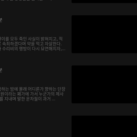
분
이를 모두 죽인 사실이 밝혀지고, 적
 속죄하겠다며 약을 먹고 자살한다.
 수리비의 행방이 다시 묘연해지자,...
분
하는 밤에 몰래 어디론가 향하는 단장
 낭원이라는 폐가에 가서 누군가의 제사
를 지내며 말한 운차월이 과거 ...