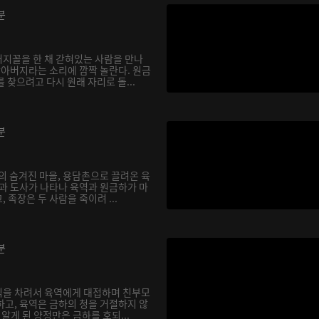
분
지꼴을 한 채 갇혀있는 사람을 만나
할아버지라는 소리에 깜짝 놀란다. 원금
 찾으려고 다시 원래 자리로 돌...
분
의 숨겨진 마을, 용담촌으로 끌려온 육
장과 도사가 나타나 육역과 원금하가 마
 족장은 두 사람을 죽이려 ...
분
식을 차려서 육역에게 대접하며 친부모
하고, 육역은 금하의 청을 거절하지 않
실을 알게 된 양정만은 금하를 호되...