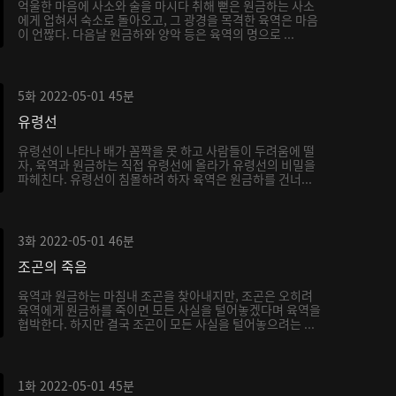
억울한 마음에 사소와 술을 마시다 취해 뻗은 원금하는 사소
에게 업혀서 숙소로 돌아오고, 그 광경을 목격한 육역은 마음
이 언짢다. 다음날 원금하와 양악 등은 육역의 명으로 ...
5화
2022-05-01
45분
유령선
유령선이 나타나 배가 꼼짝을 못 하고 사람들이 두려움에 떨
자, 육역과 원금하는 직접 유령선에 올라가 유령선의 비밀을
파헤친다. 유령선이 침몰하려 하자 육역은 원금하를 건너...
3화
2022-05-01
46분
조곤의 죽음
육역과 원금하는 마침내 조곤을 찾아내지만, 조곤은 오히려
육역에게 원금하를 죽이면 모든 사실을 털어놓겠다며 육역을
협박한다. 하지만 결국 조곤이 모든 사실을 털어놓으려는 ...
1화
2022-05-01
45분