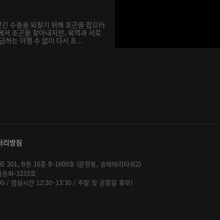
긴 수총을 되찾기 위해 조곤을 잡으러
에서 조곤을 찾아내지만, 육역과 서로
하는 어쩔 수 없이 다시 조...
처리방침
01, B동 16층 B-1609호 (문정동, 송파테라타워2)
울송파-3233호
:00 / 점심시간 12:30~13:30 / 주말 및 공휴일 휴무)