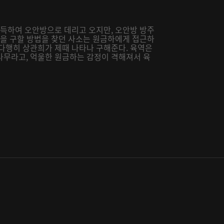
설득하여 오안방으로 데리고 오지만, 오안방 방주
죽을 구할 방법을 찾던 사소는 원금하에게 접근하
 다행히 상관희가 제때 나타나 구해준다. 육역은
나무라고, 억울한 원금하는 감정이 격해져서 육