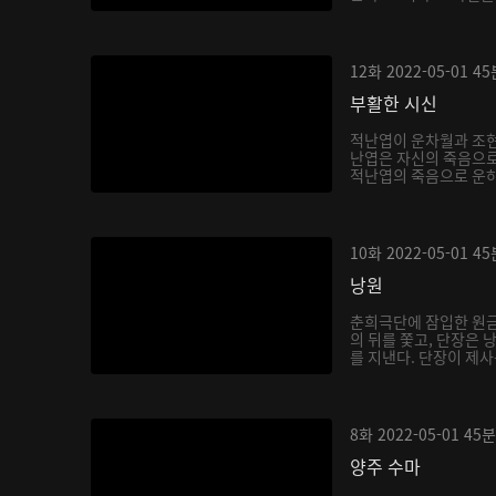
12화
2022-05-01
45
부활한 시신
적난엽이 운차월과 조현
난엽은 자신의 죽음으로
적난엽의 죽음으로 운하
10화
2022-05-01
45
낭원
춘희극단에 잠입한 원금
의 뒤를 쫓고, 단장은
를 지낸다. 단장이 제사
8화
2022-05-01
45분
양주 수마