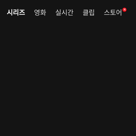
시리즈
영화
실시간
클립
스토어
N