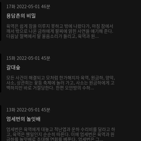
17화
2022-05-01
46분
용담촌의 비밀
육역은 쉽게 잠을 이루지 못하고 밖에 나왔다가, 마침 잠에서
깨서 밖으로 나온 금하에게 팔찌에 얽힌 사연을 얘기해 준다.
다음날 절벽에서 말 울음소리가 들리고, 육역과 원...
15화
2022-05-01
45분
갈대숲
모든 사건이 해결되고 모처럼 한가해지자 육역, 원금하, 양악,
사소, 상관희는 꽃등 축제에 놀러 가고, 사소는 원금하에게 고
백하지만 바로 거절당한다. 한편 오안방의 수하...
13화
2022-05-01
45분
엄세번의 놀잇배
엄세번은 육역에게 대놓고 적난엽과 운하 수리비를 달라고 하
고, 육역은 웬일인지 순순히 따른다. 이에 엄세번은 육역과 원
금하를 놀잇배로 초대해 연회를 베푼다. 엄세번은 그...