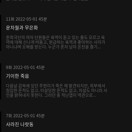
11화
2022-05-01
45분
운차월과 무은화
춘희극단의 여자 단원들은 육역이 듣고 있는 줄도 모르고 육
역에 대해 신나게 떠들고, 원금하는 육역과 좋아하는 사이가
아니냐며 오해를 받는다. 누군가 혼자 남아 온천을 즐기...
9화
2022-05-01
45분
기이한 죽음
다음날 감옥에 있던 주현이가 죽은 채 발견되지만, 외부에서
침입한 흔적도 없고, 타살당한 흔적도 없고, 자살도 아니라 사
인을 밝혀내지 못한다. 그러던 중 적난엽이 역관으로...
7화
2022-05-01
45분
사라진 나랏동