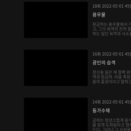
18화
2022-05-01
45
용우물
원금하는 용우물에서 거
고, 그가 육역의 친척 
하는 일단 육역과 사소를
16화
2022-05-01
45
광인의 습격
정신을 잃은 채 절벽 위
역과 원금하. 마을 족
을의 흉성이라고 말하고,
14화
2022-05-01
45
동가수채
금하는 정성스럽게 음
를 찾게 도와달라고 청
는다. 그러나 그 사