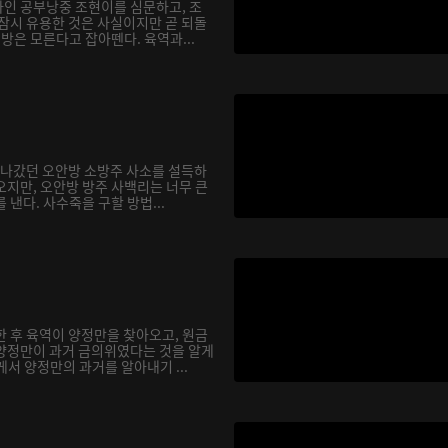
인 공부낭중 조현이를 심문하고, 조
 잠시 유용한 것은 사실이지만 곧 되돌
행방은 모른다고 잡아뗀다. 육역과...
을 나갔던 오안방 소방주 사소를 설득하
오지만, 오안방 방주 사백리는 너무 큰
 낸다. 사수죽을 구할 방법...
한 후 육역이 양정만을 찾아오고, 원금
양정만이 과거 금의위였다는 것을 알게
서 양정만의 과거를 알아내기 ...