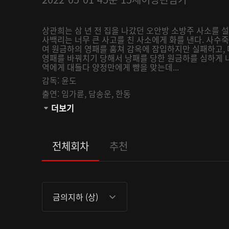
상관희는 삼 년 전 집을 나갔던 오안방 소방주 사소를 
사백리는 너무 큰 사고를 친 사소에게 화를 낸다. 사수
여 원금하의 영패를 훔쳐 감옥에 잠입하지만 실패하고,
영패를 바꿔치기 당해서 낭패를 당한 원금하를 심하게 
역에게 대들다 양정만에게 뺨을 맞는데...
감독:
윤도
출연:
임가륜,
담송운,
한동
관람등급:
더보기
전체회차
추천
금의지하 (상)