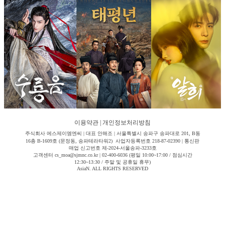
이용약관
|
개인정보처리방침
주식회사 에스제이엠엔씨 | 대표 안해조 | 서울특별시 송파구 송파대로 201, B동
16층 B-1609호 (문정동, 송파테라타워2) 사업자등록번호 218-87-02390 | 통신판
매업 신고번호 제-2024-서울송파-3233호
고객센터 cs_moa@sjmnc.co.kr | 02-400-6036 (평일 10:00~17:00 / 점심시간
12:30~13:30 / 주말 및 공휴일 휴무)
AsiaN. ALL RIGHTS RESERVED