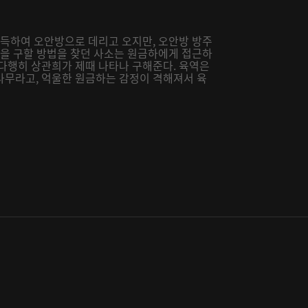
설득하여 오안방으로 데리고 오지만, 오안방 방주
죽을 구할 방법을 찾던 사소는 원금하에게 접근하
 다행히 상관희가 제때 나타나 구해준다. 육역은
나무라고, 억울한 원금하는 감정이 격해져서 육