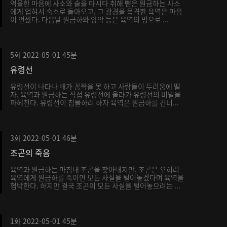
억울한 마음에 사소와 술을 마시다 취해 뻗은 원금하는 사소
에게 업혀서 숙소로 돌아오고, 그 광경을 목격한 육역은 마음
이 언짢다. 다음날 원금하와 양악 등은 육역의 명으로 ...
5화
2022-05-01
45분
유령선
유령선이 나타나 배가 꼼짝을 못 하고 사람들이 두려움에 떨
자, 육역과 원금하는 직접 유령선에 올라가 유령선의 비밀을
파헤친다. 유령선이 침몰하려 하자 육역은 원금하를 건너...
3화
2022-05-01
46분
조곤의 죽음
육역과 원금하는 마침내 조곤을 찾아내지만, 조곤은 오히려
육역에게 원금하를 죽이면 모든 사실을 털어놓겠다며 육역을
협박한다. 하지만 결국 조곤이 모든 사실을 털어놓으려는 ...
1화
2022-05-01
45분