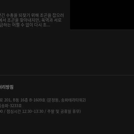
긴 수총을 되찾기 위해 조곤을 잡으러
에서 조곤을 찾아내지만, 육역과 서로
하는 어쩔 수 없이 다시 조...
처리방침
01, B동 16층 B-1609호 (문정동, 송파테라타워2)
울송파-3233호
:00 / 점심시간 12:30~13:30 / 주말 및 공휴일 휴무)