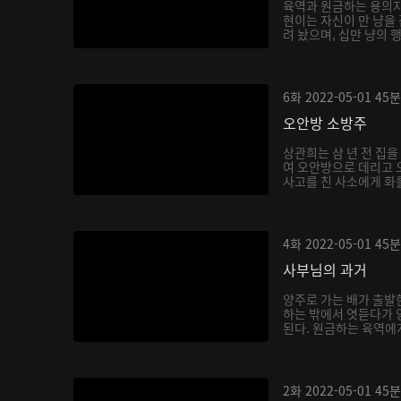
육역과 원금하는 용의자
현이는 자신이 만 냥을
려 놨으며, 십만 냥의 
6화
2022-05-01
45분
오안방 소방주
상관희는 삼 년 전 집
여 오안방으로 데리고 
사고를 친 사소에게 화를
4화
2022-05-01
45분
사부님의 과거
양주로 가는 배가 출발
하는 밖에서 엿듣다가 
된다. 원금하는 육역에게
2화
2022-05-01
45분