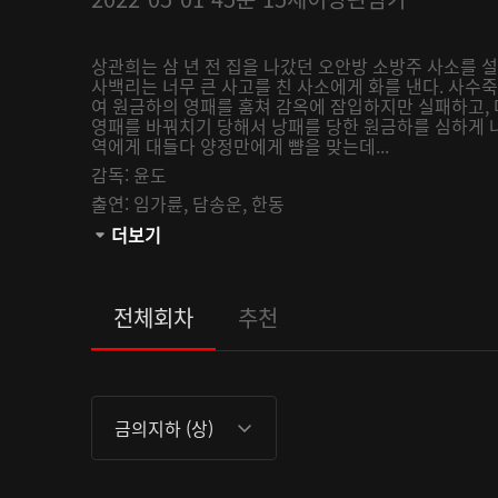
상관희는 삼 년 전 집을 나갔던 오안방 소방주 사소를 
사백리는 너무 큰 사고를 친 사소에게 화를 낸다. 사수
여 원금하의 영패를 훔쳐 감옥에 잠입하지만 실패하고,
영패를 바꿔치기 당해서 낭패를 당한 원금하를 심하게 
역에게 대들다 양정만에게 뺨을 맞는데...
감독:
윤도
출연:
임가륜,
담송운,
한동
관람등급:
더보기
전체회차
추천
금의지하 (상)