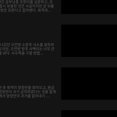
인 공부낭중 조현이를 심문하고, 조
 잠시 유용한 것은 사실이지만 곧 되돌
행방은 모른다고 잡아뗀다. 육역과...
을 나갔던 오안방 소방주 사소를 설득하
오지만, 오안방 방주 사백리는 너무 큰
 낸다. 사수죽을 구할 방법...
한 후 육역이 양정만을 찾아오고, 원금
양정만이 과거 금의위였다는 것을 알게
서 양정만의 과거를 알아내기 ...