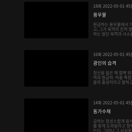
18화
2022-05-01
45
용우물
원금하는 용우물에서 거
고, 그가 육역의 친척 
하는 일단 육역과 사소를
16화
2022-05-01
45
광인의 습격
정신을 잃은 채 절벽 위
역과 원금하. 마을 족
을의 흉성이라고 말하고,
14화
2022-05-01
45
동가수채
금하는 정성스럽게 음
를 찾게 도와달라고 청
는다. 그러나 그 사