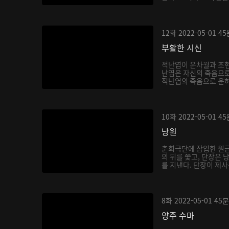
12화
2022-05-01
45
부활한 시신
적난엽이 운차월과 조현
난엽은 자신의 죽음으로
적난엽의 죽음으로 운하
10화
2022-05-01
45
낭원
춘희극단에 잠입한 원금
의 뒤를 쫓고, 단장은
를 지낸다. 단장이 제사
8화
2022-05-01
45분
양주 수마