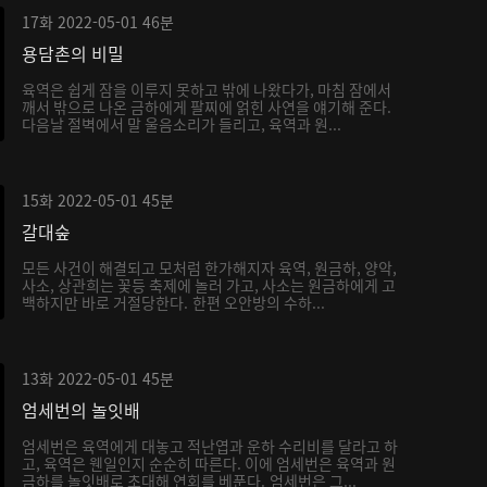
17화
2022-05-01
46분
용담촌의 비밀
육역은 쉽게 잠을 이루지 못하고 밖에 나왔다가, 마침 잠에서
깨서 밖으로 나온 금하에게 팔찌에 얽힌 사연을 얘기해 준다.
다음날 절벽에서 말 울음소리가 들리고, 육역과 원...
15화
2022-05-01
45분
갈대숲
모든 사건이 해결되고 모처럼 한가해지자 육역, 원금하, 양악,
사소, 상관희는 꽃등 축제에 놀러 가고, 사소는 원금하에게 고
백하지만 바로 거절당한다. 한편 오안방의 수하...
13화
2022-05-01
45분
엄세번의 놀잇배
엄세번은 육역에게 대놓고 적난엽과 운하 수리비를 달라고 하
고, 육역은 웬일인지 순순히 따른다. 이에 엄세번은 육역과 원
금하를 놀잇배로 초대해 연회를 베푼다. 엄세번은 그...