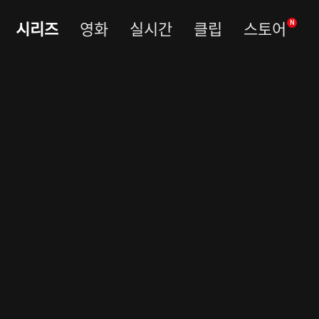
시리즈
영화
실시간
클립
스토어
N