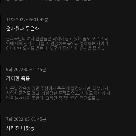
11화
2022-05-01
45분
운차월과 무은화
춘희극단의 여자 단원들은 육역이 듣고 있는 줄도 모르고 육
역에 대해 신나게 떠들고, 원금하는 육역과 좋아하는 사이가
아니냐며 오해를 받는다. 누군가 혼자 남아 온천을 즐기...
9화
2022-05-01
45분
기이한 죽음
다음날 감옥에 있던 주현이가 죽은 채 발견되지만, 외부에서
침입한 흔적도 없고, 타살당한 흔적도 없고, 자살도 아니라 사
인을 밝혀내지 못한다. 그러던 중 적난엽이 역관으로...
7화
2022-05-01
45분
사라진 나랏동