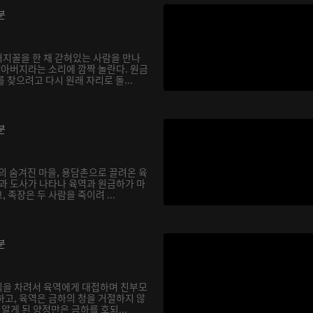
분
지꼴을 한 채 갇혀있는 사람을 만나
할아버지라는 소리에 깜짝 놀란다. 원금
 찾으려고 다시 원래 자리로 돌...
분
의 숨겨진 마을, 용담촌으로 끌려온 육
장과 도사가 나타나 육역과 원금하가 마
 족장은 두 사람을 죽이려 ...
분
식을 차려서 육역에게 대접하며 친부모
하고, 육역은 금하의 청을 거절하지 않
실을 알게 된 양정만은 금하를 호되...