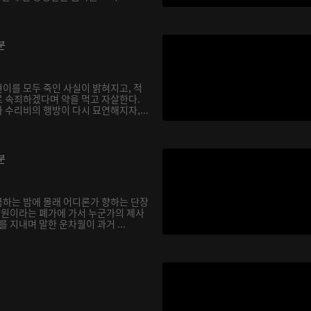
분
이를 모두 죽인 사실이 밝혀지고, 적
 속죄하겠다며 약을 먹고 자살한다.
 수리비의 행방이 다시 묘연해지자,...
분
하는 밤에 몰래 어디론가 향하는 단장
 낭원이라는 폐가에 가서 누군가의 제사
를 지내며 말한 운차월이 과거 ...