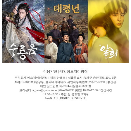
이용약관
|
개인정보처리방침
주식회사 에스제이엠엔씨 | 대표 안해조 | 서울특별시 송파구 송파대로 201, B동
16층 B-1609호 (문정동, 송파테라타워2) 사업자등록번호 218-87-02390 | 통신판
매업 신고번호 제-2024-서울송파-3233호
고객센터 cs_moa@sjmnc.co.kr | 02-400-6036 (평일 10:00~17:00 / 점심시간
12:30~13:30 / 주말 및 공휴일 휴무)
AsiaN. ALL RIGHTS RESERVED