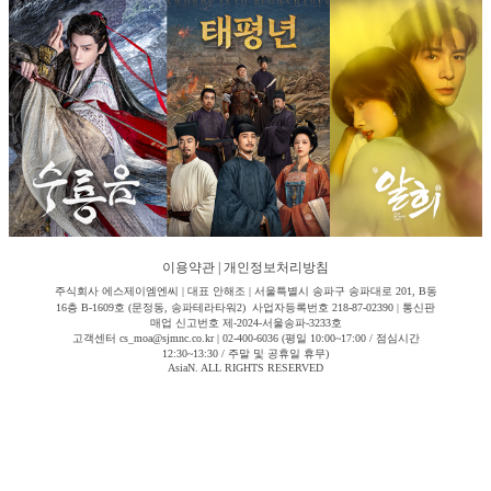
이용약관
|
개인정보처리방침
주식회사 에스제이엠엔씨 | 대표 안해조 | 서울특별시 송파구 송파대로 201, B동
16층 B-1609호 (문정동, 송파테라타워2) 사업자등록번호 218-87-02390 | 통신판
매업 신고번호 제-2024-서울송파-3233호
고객센터 cs_moa@sjmnc.co.kr | 02-400-6036 (평일 10:00~17:00 / 점심시간
12:30~13:30 / 주말 및 공휴일 휴무)
AsiaN. ALL RIGHTS RESERVED