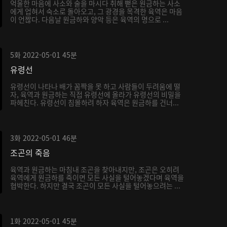
억울한 마음에 사소와 술을 마시다 취해 뻗은 원금하는 사소
에게 업혀서 숙소로 돌아오고, 그 광경을 목격한 육역은 마음
이 언짢다. 다음날 원금하와 양악 등은 육역의 명으로 ...
5화
2022-05-01
45분
유령선
유령선이 나타나 배가 꼼짝을 못 하고 사람들이 두려움에 떨
자, 육역과 원금하는 직접 유령선에 올라가 유령선의 비밀을
파헤친다. 유령선이 침몰하려 하자 육역은 원금하를 건너...
3화
2022-05-01
46분
조곤의 죽음
육역과 원금하는 마침내 조곤을 찾아내지만, 조곤은 오히려
육역에게 원금하를 죽이면 모든 사실을 털어놓겠다며 육역을
협박한다. 하지만 결국 조곤이 모든 사실을 털어놓으려는 ...
1화
2022-05-01
45분