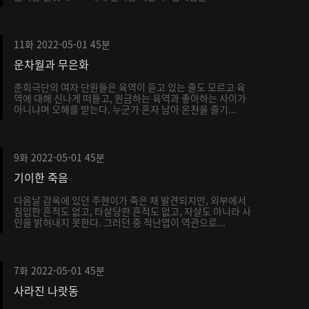
11화
2022-05-01
45분
운차월과 무은화
춘희극단의 여자 단원들은 육역이 듣고 있는 줄도 모르고 육
역에 대해 신나게 떠들고, 원금하는 육역과 좋아하는 사이가
아니냐며 오해를 받는다. 누군가 혼자 남아 온천을 즐기...
9화
2022-05-01
45분
기이한 죽음
다음날 감옥에 있던 주현이가 죽은 채 발견되지만, 외부에서
침입한 흔적도 없고, 타살당한 흔적도 없고, 자살도 아니라 사
인을 밝혀내지 못한다. 그러던 중 적난엽이 역관으로...
7화
2022-05-01
45분
사라진 나랏동