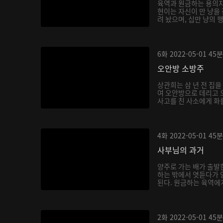
육역과 원금하는 용의자
현이는 자신이 만 냥을
려 놨으며, 십만 냥의 
6화
2022-05-01
45분
오안방 소방주
상관희는 삼 년 전 집
여 오안방으로 데리고 
사고를 친 사소에게 화를
4화
2022-05-01
45분
사부님의 과거
양주로 가는 배가 출발
하는 밖에서 엿듣다가 
된다. 원금하는 육역에게
2화
2022-05-01
45분