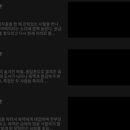
분
지꼴을 한 채 갇혀있는 사람을 만나
할아버지라는 소리에 깜짝 놀란다. 원금
 찾으려고 다시 원래 자리로 돌...
분
의 숨겨진 마을, 용담촌으로 끌려온 육
장과 도사가 나타나 육역과 원금하가 마
 족장은 두 사람을 죽이려 ...
분
식을 차려서 육역에게 대접하며 친부모
하고, 육역은 금하의 청을 거절하지 않
실을 알게 된 양정만은 금하를 호되...