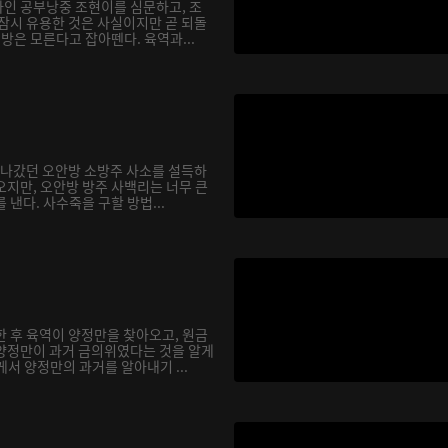
인 공부낭중 조현이를 심문하고, 조
 잠시 유용한 것은 사실이지만 곧 되돌
행방은 모른다고 잡아뗀다. 육역과...
을 나갔던 오안방 소방주 사소를 설득하
오지만, 오안방 방주 사백리는 너무 큰
 낸다. 사수죽을 구할 방법...
한 후 육역이 양정만을 찾아오고, 원금
양정만이 과거 금의위였다는 것을 알게
서 양정만의 과거를 알아내기 ...