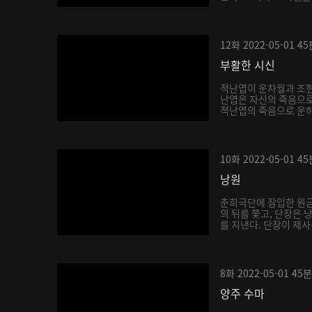
12화
2022-05-01
45
부활한 시신
적난엽이 운차월과 조현
난엽은 자신의 죽음으로
적난엽의 죽음으로 운하
10화
2022-05-01
45
낭원
춘희극단에 잠입한 원금
의 뒤를 쫓고, 단장은
를 지낸다. 단장이 제사
8화
2022-05-01
45분
양주 수마