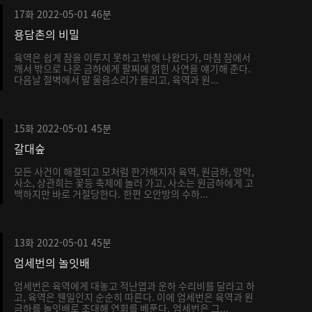
17화
2022-05-01
46분
용담촌의 비밀
육역은 쉽게 잠을 이루지 못하고 밖에 나왔다가, 마침 잠에서
깨서 밖으로 나온 금하에게 팔찌에 얽힌 사연을 얘기해 준다.
다음날 절벽에서 말 울음소리가 들리고, 육역과 원...
15화
2022-05-01
45분
갈대숲
모든 사건이 해결되고 모처럼 한가해지자 육역, 원금하, 양악,
사소, 상관희는 꽃등 축제에 놀러 가고, 사소는 원금하에게 고
백하지만 바로 거절당한다. 한편 오안방의 수하...
13화
2022-05-01
45분
엄세번의 놀잇배
엄세번은 육역에게 대놓고 적난엽과 운하 수리비를 달라고 하
고, 육역은 웬일인지 순순히 따른다. 이에 엄세번은 육역과 원
금하를 놀잇배로 초대해 연회를 베푼다. 엄세번은 그...