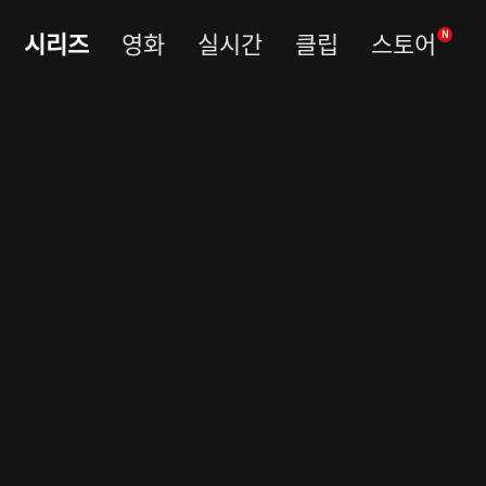
시리즈
영화
실시간
클립
스토어
N