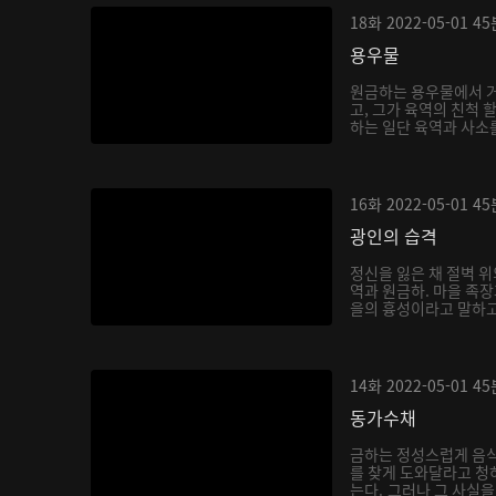
18화
2022-05-01
45
용우물
원금하는 용우물에서 거
고, 그가 육역의 친척 
하는 일단 육역과 사소를
16화
2022-05-01
45
광인의 습격
정신을 잃은 채 절벽 위
역과 원금하. 마을 족
을의 흉성이라고 말하고,
14화
2022-05-01
45
동가수채
금하는 정성스럽게 음
를 찾게 도와달라고 청
는다. 그러나 그 사