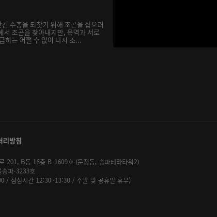
긴 수총을 되찾기 위해 조곤을 잡으러
에서 조곤을 찾아내지만, 육역과 서로
하는 어쩔 수 없이 다시 조...
처리방침
01, B동 16층 B-1609호 (문정동, 송파테라타워2)
울송파-3233호
:00 / 점심시간 12:30~13:30 / 주말 및 공휴일 휴무)