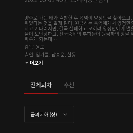
양주로 가는 배가 출발한 후 육역이 양정만을 찾아오고
위였다는 것을 알게 된다. 원금하는 육역에게서 양정만
치고 기다리지만, 결국 실패하고 오히려 양정만에게 벌을
물이 도난당하고, 진국중위의 부하들이 원금하의 방을 
싸우게 되는데…
감독:
윤도
출연:
임가륜,
담송운,
한동
관람등급:
더보기
전체회차
추천
금의지하 (상)