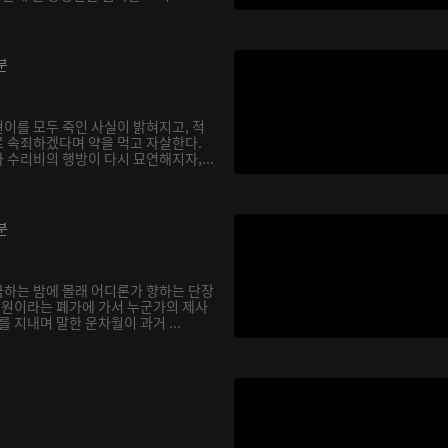
분
이를 모두 죽인 사실이 밝혀지고, 적
 속죄하겠다며 약을 먹고 자살한다.
 수리비의 행방이 다시 묘연해지자,...
분
하는 밤에 몰래 어디론가 향하는 단장
 낭원이라는 폐가에 가서 누군가의 제사
를 지내며 말한 운차월이 과거 ...