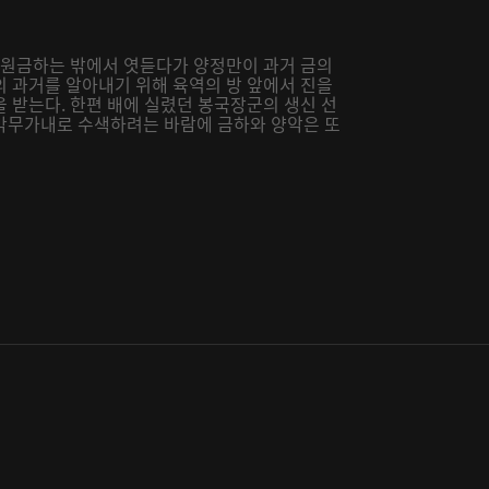
, 원금하는 밖에서 엿듣다가 양정만이 과거 금의
의 과거를 알아내기 위해 육역의 방 앞에서 진을
 받는다. 한편 배에 실렸던 봉국장군의 생신 선
막무가내로 수색하려는 바람에 금하와 양악은 또