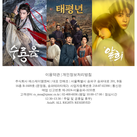
이용약관
|
개인정보처리방침
주식회사 에스제이엠엔씨 | 대표 안해조 | 서울특별시 송파구 송파대로 201, B동
16층 B-1609호 (문정동, 송파테라타워2) 사업자등록번호 218-87-02390 | 통신판
매업 신고번호 제-2024-서울송파-3233호
고객센터 cs_moa@sjmnc.co.kr | 02-400-6036 (평일 10:00~17:00 / 점심시간
12:30~13:30 / 주말 및 공휴일 휴무)
AsiaN. ALL RIGHTS RESERVED