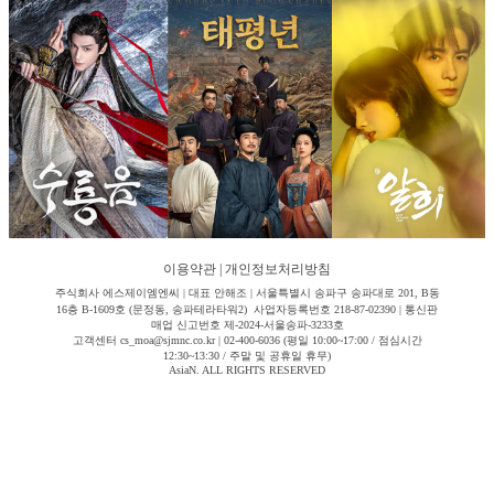
이용약관
|
개인정보처리방침
주식회사 에스제이엠엔씨 | 대표 안해조 | 서울특별시 송파구 송파대로 201, B동
16층 B-1609호 (문정동, 송파테라타워2) 사업자등록번호 218-87-02390 | 통신판
매업 신고번호 제-2024-서울송파-3233호
고객센터 cs_moa@sjmnc.co.kr | 02-400-6036 (평일 10:00~17:00 / 점심시간
12:30~13:30 / 주말 및 공휴일 휴무)
AsiaN. ALL RIGHTS RESERVED