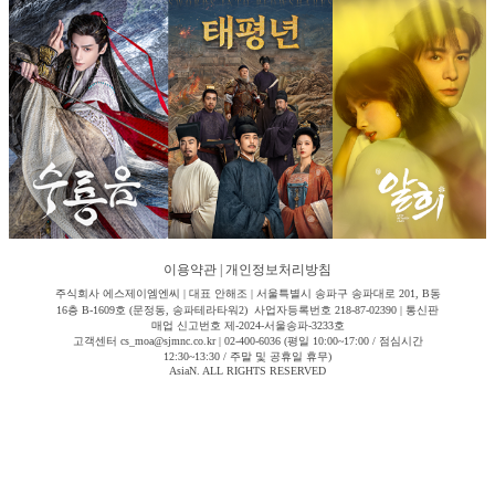
이용약관
|
개인정보처리방침
주식회사 에스제이엠엔씨 | 대표 안해조 | 서울특별시 송파구 송파대로 201, B동
16층 B-1609호 (문정동, 송파테라타워2) 사업자등록번호 218-87-02390 | 통신판
매업 신고번호 제-2024-서울송파-3233호
고객센터 cs_moa@sjmnc.co.kr | 02-400-6036 (평일 10:00~17:00 / 점심시간
12:30~13:30 / 주말 및 공휴일 휴무)
AsiaN. ALL RIGHTS RESERVED