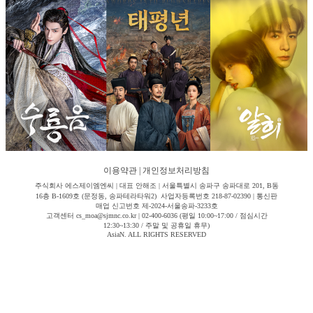
이용약관
|
개인정보처리방침
주식회사 에스제이엠엔씨 | 대표 안해조 | 서울특별시 송파구 송파대로 201, B동
16층 B-1609호 (문정동, 송파테라타워2) 사업자등록번호 218-87-02390 | 통신판
매업 신고번호 제-2024-서울송파-3233호
고객센터 cs_moa@sjmnc.co.kr | 02-400-6036 (평일 10:00~17:00 / 점심시간
12:30~13:30 / 주말 및 공휴일 휴무)
AsiaN. ALL RIGHTS RESERVED