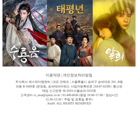
이용약관
|
개인정보처리방침
주식회사 에스제이엠엔씨 | 대표 안해조 | 서울특별시 송파구 송파대로 201, B동
16층 B-1609호 (문정동, 송파테라타워2) 사업자등록번호 218-87-02390 | 통신판
매업 신고번호 제-2024-서울송파-3233호
고객센터 cs_moa@sjmnc.co.kr | 02-400-6036 (평일 10:00~17:00 / 점심시간
12:30~13:30 / 주말 및 공휴일 휴무)
AsiaN. ALL RIGHTS RESERVED