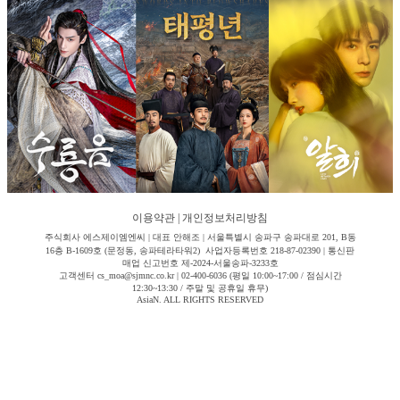
이용약관
|
개인정보처리방침
주식회사 에스제이엠엔씨 | 대표 안해조 | 서울특별시 송파구 송파대로 201, B동
16층 B-1609호 (문정동, 송파테라타워2) 사업자등록번호 218-87-02390 | 통신판
매업 신고번호 제-2024-서울송파-3233호
고객센터 cs_moa@sjmnc.co.kr | 02-400-6036 (평일 10:00~17:00 / 점심시간
12:30~13:30 / 주말 및 공휴일 휴무)
AsiaN. ALL RIGHTS RESERVED