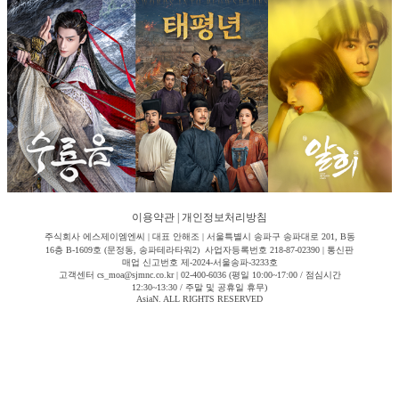
이용약관
|
개인정보처리방침
주식회사 에스제이엠엔씨 | 대표 안해조 | 서울특별시 송파구 송파대로 201, B동
16층 B-1609호 (문정동, 송파테라타워2) 사업자등록번호 218-87-02390 | 통신판
매업 신고번호 제-2024-서울송파-3233호
고객센터 cs_moa@sjmnc.co.kr | 02-400-6036 (평일 10:00~17:00 / 점심시간
12:30~13:30 / 주말 및 공휴일 휴무)
AsiaN. ALL RIGHTS RESERVED