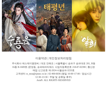
이용약관
|
개인정보처리방침
주식회사 에스제이엠엔씨 | 대표 안해조 | 서울특별시 송파구 송파대로 201, B동
16층 B-1609호 (문정동, 송파테라타워2) 사업자등록번호 218-87-02390 | 통신판
매업 신고번호 제-2024-서울송파-3233호
고객센터 cs_moa@sjmnc.co.kr | 02-400-6036 (평일 10:00~17:00 / 점심시간
12:30~13:30 / 주말 및 공휴일 휴무)
AsiaN. ALL RIGHTS RESERVED