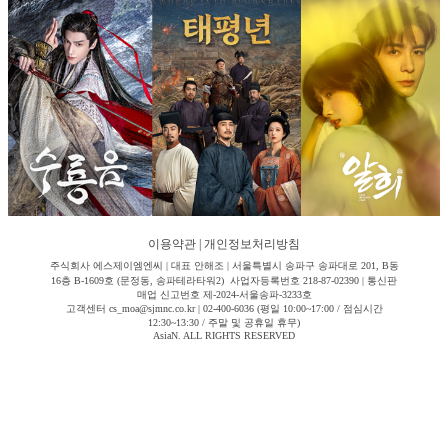
이용약관
|
개인정보처리방침
주식회사 에스제이엠엔씨 | 대표 안해조 | 서울특별시 송파구 송파대로 201, B동
16층 B-1609호 (문정동, 송파테라타워2) 사업자등록번호 218-87-02390 | 통신판
매업 신고번호 제-2024-서울송파-3233호
고객센터 cs_moa@sjmnc.co.kr | 02-400-6036 (평일 10:00~17:00 / 점심시간
12:30~13:30 / 주말 및 공휴일 휴무)
AsiaN. ALL RIGHTS RESERVED