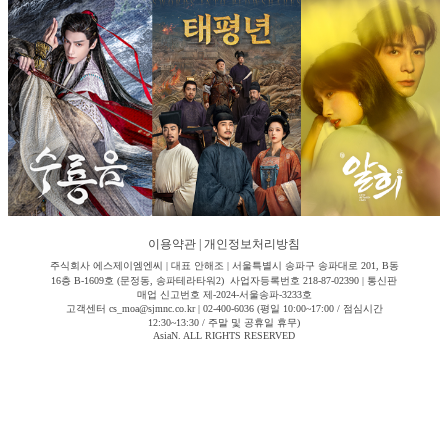
이용약관
|
개인정보처리방침
주식회사 에스제이엠엔씨 | 대표 안해조 | 서울특별시 송파구 송파대로 201, B동
16층 B-1609호 (문정동, 송파테라타워2) 사업자등록번호 218-87-02390 | 통신판
매업 신고번호 제-2024-서울송파-3233호
고객센터 cs_moa@sjmnc.co.kr | 02-400-6036 (평일 10:00~17:00 / 점심시간
12:30~13:30 / 주말 및 공휴일 휴무)
AsiaN. ALL RIGHTS RESERVED