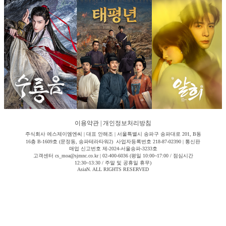
이용약관
|
개인정보처리방침
주식회사 에스제이엠엔씨 | 대표 안해조 | 서울특별시 송파구 송파대로 201, B동
16층 B-1609호 (문정동, 송파테라타워2) 사업자등록번호 218-87-02390 | 통신판
매업 신고번호 제-2024-서울송파-3233호
고객센터 cs_moa@sjmnc.co.kr | 02-400-6036 (평일 10:00~17:00 / 점심시간
12:30~13:30 / 주말 및 공휴일 휴무)
AsiaN. ALL RIGHTS RESERVED