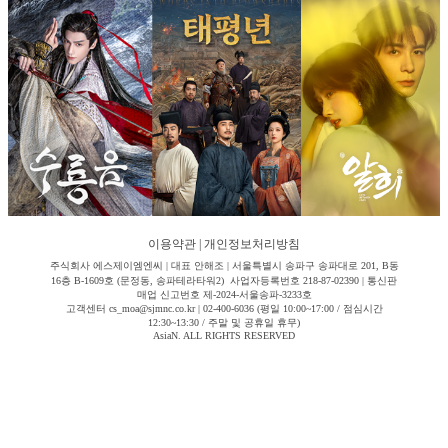
이용약관
|
개인정보처리방침
주식회사 에스제이엠엔씨 | 대표 안해조 | 서울특별시 송파구 송파대로 201, B동
16층 B-1609호 (문정동, 송파테라타워2) 사업자등록번호 218-87-02390 | 통신판
매업 신고번호 제-2024-서울송파-3233호
고객센터 cs_moa@sjmnc.co.kr | 02-400-6036 (평일 10:00~17:00 / 점심시간
12:30~13:30 / 주말 및 공휴일 휴무)
AsiaN. ALL RIGHTS RESERVED