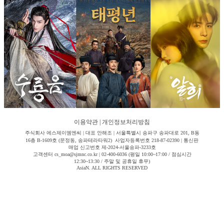
이용약관
|
개인정보처리방침
주식회사 에스제이엠엔씨 | 대표 안해조 | 서울특별시 송파구 송파대로 201, B동
16층 B-1609호 (문정동, 송파테라타워2) 사업자등록번호 218-87-02390 | 통신판
매업 신고번호 제-2024-서울송파-3233호
고객센터 cs_moa@sjmnc.co.kr | 02-400-6036 (평일 10:00~17:00 / 점심시간
12:30~13:30 / 주말 및 공휴일 휴무)
AsiaN. ALL RIGHTS RESERVED