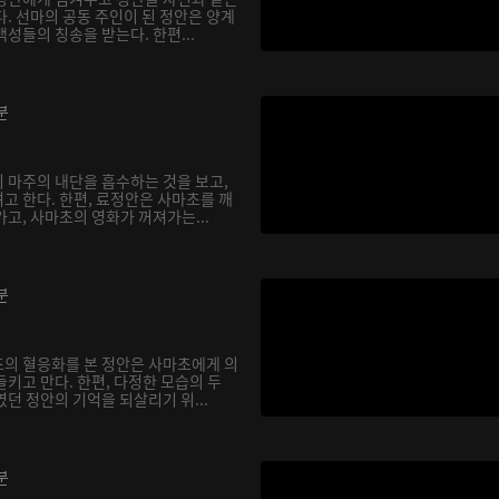
. 선마의 공동 주인이 된 정안은 양계
성들의 칭송을 받는다. 한편...
분
 마주의 내단을 흡수하는 것을 보고,
고 한다. 한편, 료정안은 사마초를 깨
고, 사마초의 영화가 꺼져가는...
분
의 혈응화를 본 정안은 사마초에게 의
키고 만다. 한편, 다정한 모습의 두
던 정안의 기억을 되살리기 위...
분