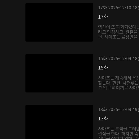
17화
2025-12-10
48
17화
영산이 또 파괴되었다는
라고 단정하고, 원철을
편, 사마초는 료정안을 
15화
2025-12-09
48
15화
사마초는 계속해서 은
찾는다. 한편, 사천루는
고 입구를 미끼로 사마초
13화
2025-12-09
49
13화
사마초는 본색을 드러낸
결심을 한다. 하지만 죽
정안을 살리기 위해 공격