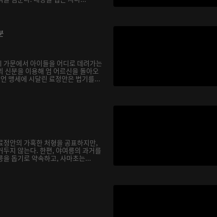
분
씨 가문에서 아이들을 어디로 데려가는
의 신분을 이용해 엄 어르신을 돌아오
진언 맹세에 시달린 료정안은 법기를...
료정안의 가혹한 처형을 공표하지만,
거두지 않는다. 한편, 야여릉의 과거를
을 돕기로 약속하고, 사마초는...