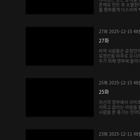
존재로 만든 후 소멸한다
를 평화롭게 다스리며 백
27화
2025-12-15
48
27화
마역 사람들은 료정안이
료정안을 마주로 모시려
우기 위해 영부에 들어가
25화
2025-12-15
48
25화
자신의 영부에서 사마초
지하고 끌리는 마음을 들
사람을 본 풍기는 한어였
23화
2025-12-11
48