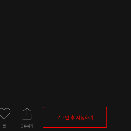
로그인 후 시청하기
찜
공유하기