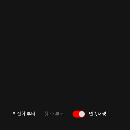
최신화 부터
첫 화 부터
연속재생