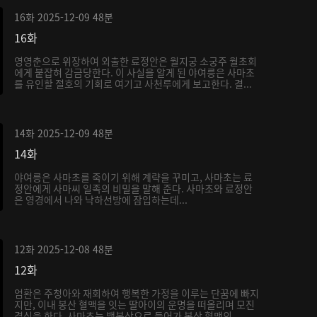
16화
2025-12-09
48분
16화
영영춘으로 위장하여 외출한 료정안은 월지궁 소궁주 월초회
에게 붙잡혀 감금당한다. 이 사실을 알게 된 야여릉은 사마초
를 유인할 절호의 기회로 여기고 사천루에게 보고한다. 결...
14화
2025-12-09
48분
14화
야여릉은 사마초를 죽이기 위해 계략을 꾸미고, 사마초는 료
정안에게 사마씨 일족의 비밀을 말해 준다. 사마초와 료정안
은 영경에서 나와 낙하선방에 잠입하는데...
12화
2025-12-08
48분
12화
엄환은 주청아와 재회하여 행복한 가정을 이루는 단꿈에 빠지
지만, 이내 봉산 혈맥을 잇는 딸아이의 운명을 떠올리며 모진
결심을 한다. 사마초는 백봉산으로 들어가 봉산 혈맥의...