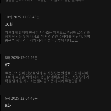
10화
2025-12-08
43분
10화
엄환에게 혈맥이 반응한 사마초는 엄환으로 위장해 료정안과
함께 원인을 찾아 나서고. 엄환의 연인 주청아를 만난다. 야여
릉은 뱀 형님의 마지막 행적을 쫓아 엄부에 다다르고 ...
8화
2025-12-04
46분
8화
료정안의 진짜 신분을 알게 된 사천루는 원상을 이용해 사마
초에게 누명을 씌워 다시 봉인할 계획을 세운다. 사천루의 계
획을 알게 된 사마초는 팔대궁의 뜻에 따라 료정안을 죽...
6화
2025-12-04
48분
6화