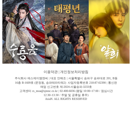
이용약관
|
개인정보처리방침
주식회사 에스제이엠엔씨 | 대표 안해조 | 서울특별시 송파구 송파대로 201, B동
16층 B-1609호 (문정동, 송파테라타워2) 사업자등록번호 218-87-02390 | 통신판
매업 신고번호 제-2024-서울송파-3233호
고객센터 cs_moa@sjmnc.co.kr | 02-400-6036 (평일 10:00~17:00 / 점심시간
12:30~13:30 / 주말 및 공휴일 휴무)
AsiaN. ALL RIGHTS RESERVED