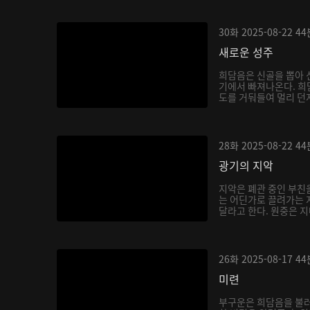
30화
2025-08-22
44
새로운 성주
희담음은 신골을 뽑아 
기에서 빠져나온다. 희
도를 거둬들여 멀리 던져
28화
2025-08-22
44
광기의 지악
지악은 폐관 중인 부친
는 어딘가로 끌려가는 
달라고 한다. 원중은 지
26화
2025-08-17
44
미련
부구운은 희담음을 불러