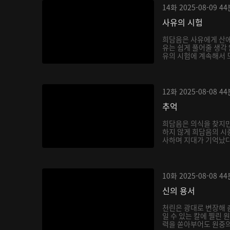
14화
2025-08-09
44
사유의 시험
희담음은 사유에게 산에
유는 쉽게 풀어줄 생각
유의 시험에 계속해서 도
12화
2025-08-08
44
추억
희담음은 의식을 찾지만
하지 않게 희담음의 시중
사하며 지대가 기억났다고
10화
2025-08-08
44
신의 용서
천린은 광대로 변장해 
일 수 있는 칼에 찔린 
력을 쏟아부어도 원중의 