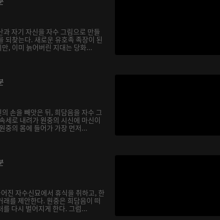
분
산과 자기 자신을 자수 그림으로 만들
을 되찾는다. 새로운 유호족 족장이 된
, 이미 늙어버린 지대는 당화...
분
의 손을 빼앗은 뒤, 희담음을 자수 그
 속세로 내려가 원중의 시신에 마신이
원중의 몸에 들어가 가장 먼저...
분
물어진 자수신묘에서 휴식을 취하고, 한
거래를 제안한다. 원중은 희담음이 떠
를 다시 벌어지게 한다. 그럼...