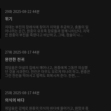
29화
2025-08-22
44분
위기
지대는 부친의 장례식에 찾아가 지악을 추궁하고, 충돌이 일
어나려는 순간, 원중이 유호족 장로들과 함께 나타난다. 지악
은 원중이 부친을 죽였다고 비난하고, 그때, 정술이 나...
27화
2025-08-17
44분
완전한 전귀
희담음은 아설의 집에서 깨어나고, 원중에게 그동안 의심했
던 것을 사과한다. 천린은 아무도 모르게 떠나려 하고, 원중은
그런 천린을 막아서고 법력도 회복시켜 준다. 한편, ...
25화
2025-08-17
44분
의식의 바다
희담음은 강제로 원중의 의식의 바다에 들어가고, 원망과 증