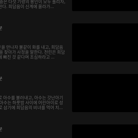
중은 다섯 기령의 봉인이 모두 풀리자,
다. 희담음이 신계에 올라가...
분
을 만나자 불같이 화를 내고, 희담음
을 찾아가 사정을 말한다. 천린은 희담
 빠진 것 같다며 조심하라고 ...
분
로 아수를 불러내고, 아수는 갓난아기
 아수는 하룻밤 사이에 어린아이로 성
 삼기에 희담음의 비녀를 먹어 치...
분