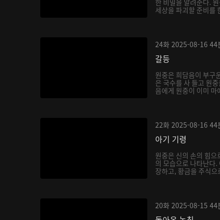
한 비밀을 알려준다. 원
세상을 파괴할 준비를 한
24화
2025-08-16
44
갈등
원중은 희담음이 부구운
은 국수를 사 들고 원중
음에게 원중이 이미 마에
22화
2025-08-16
44
아기 기령
원중은 신의 손의 힘으
의 모습으로 나타난다.
장하고, 황금을 주식으로
20화
2025-08-15
44
돌아온 녹침