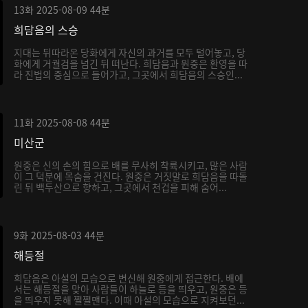
13화
2025-08-09
44분
희담음의 스승
지대는 뒤따라온 당화에게 자신의 과거를 모두 털어놓고, 당
화에게 거궐검을 넘긴 뒤 떠난다. 희담음과 원중은 환영을 따
라 진법의 중심으로 들어가고, 그곳에서 희담음의 스승인...
11화
2025-08-08
44분
미산군
원중은 신의 손의 힘으로 배를 무사히 착륙시키고, 많은 사람
이 그 덕분에 목숨을 건진다. 원중은 거짓말로 희담음을 따돌
린 뒤 백두산으로 향하고, 그곳에서 천겁을 피해 숨어...
9화
2025-08-03
44분
해등절
희담음은 아설의 모습으로 변신해 원중에게 접근한다. 배에
서는 해등절을 맞아 사람들이 하늘로 등을 띄우고, 원중은 등
을 띄우지 못해 쩔쩔맨다. 이때 아설의 모습으로 지켜보던...