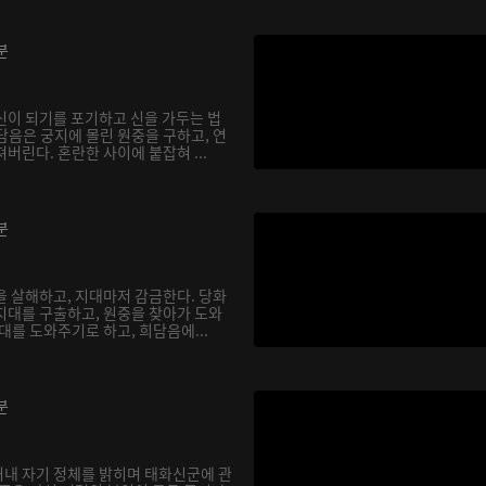
분
신이 되기를 포기하고 신을 가두는 법
담음은 궁지에 몰린 원중을 구하고, 연
버린다. 혼란한 사이에 붙잡혀 ...
분
을 살해하고, 지대마저 감금한다. 당화
지대를 구출하고, 원중을 찾아가 도와
대를 도와주기로 하고, 희담음에...
분
내 자기 정체를 밝히며 태화신군에 관