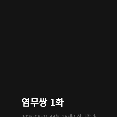
염무쌍 1화
2025-08-01
44분
15세이상관람가