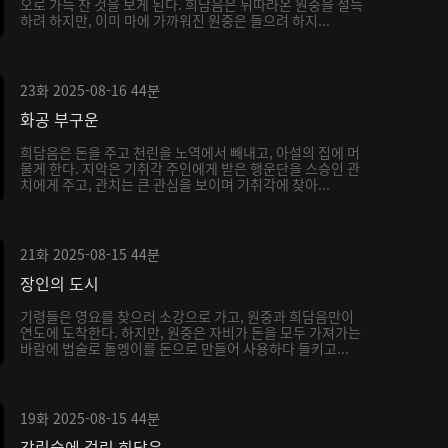
오로 가득 찬 것을 보게 된다. 희담음은 뒤따라온 원중을 설득
하려 하지만, 이미 마에 가까워진 원중은 들으려 하지...
23화
2025-08-16
44분
화공 부구운
희담음은 돈을 주고 천린을 노역에서 빼내고, 아설의 집에 머
물게 한다. 지악은 기취각 주인에게 받은 행운단을 스승인 관
치에게 주고, 관치는 큰 관심을 보이며 기취각에 찾아...
21화
2025-08-15
44분
장인의 도시
기령들은 영요를 찾으러 소강으로 가고, 원중과 희담음만이
연도에 도착한다. 하지만, 원중은 자비가 돈을 모두 가져가는
바람에 법술로 돌멩이를 돈으로 만들어 사용하다 들키고...
19화
2025-08-15
44분
강림술에 걸린 희담음