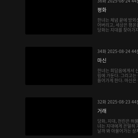
36화
2025-08-24
44
평화
한녀는 체념 끝에 방외
어버리고, 세상은 평온
당화는 지대를 찾아가지만
34화
2025-08-24
44
마신
한녀는 희담음에게서 신
림에 가둔다. 그리고는
들어가게 한다. 마신은 
32화
2025-08-23
44
거래
당화, 지대, 천린은 허
녀는 지대에게 은밀히 
날까 봐 아물어가는 상처