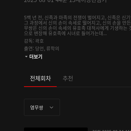
5백 년 전, 신족과 마족의 전쟁이 벌어지고, 신족은 신기
그 과정에서 신의 손이 속세로 떨어지고, 신의 손을 만
무쌍은 신의 손이 속세의 유호족 대적사에게 기생하는 
으로 변장해 유호족에 시녀로 들어가는데...
감독:
곽호
출연:
당언,
류학의
채널:
더보기
AsiaUHD
오픈:
2025-08-01
관람등급:
전체회차
추천
염무쌍