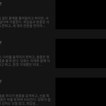
분
 걸린 결계를 풀어달라고 하지만, 사
 없다며 거절한다. 희담음과 원중은 사
전하고, 세 개의 관문을 연이어...
분
, 다리를 움직이지 못하고, 원중은 뜻
을 들게 된다. 당화는 지대와 함께 식
 하고, 한껏 기대했던 지대...
분
춤을 추다가 원중을 공격하고, 신을 죽
원중은 피를 토하며 쓰러진다. 당화가 법
상처는 낫질 않고, 희담음...