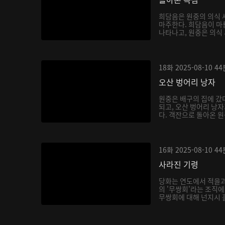
희담음은 원중의 의식 
마주한다. 희담음이 마
나타나고, 원중은 의식 
18화
2025-08-10
44
오산 벙어리 낭자
원중은 배구의 집에 갔
되고, 오산 벙어리 낭
다. 객잔으로 돌아온 원
16화
2025-08-10
44
사라진 기령
당화는 연도에서 적을과
의 '무쌍회'라는 조직에
무쌍회에 대해 넌지시 흘