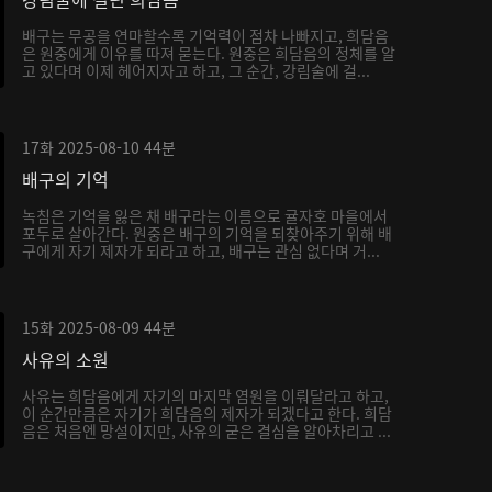
배구는 무공을 연마할수록 기억력이 점차 나빠지고, 희담음
은 원중에게 이유를 따져 묻는다. 원중은 희담음의 정체를 알
고 있다며 이제 헤어지자고 하고, 그 순간, 강림술에 걸...
17화
2025-08-10
44분
배구의 기억
녹침은 기억을 잃은 채 배구라는 이름으로 귤자호 마을에서
포두로 살아간다. 원중은 배구의 기억을 되찾아주기 위해 배
구에게 자기 제자가 되라고 하고, 배구는 관심 없다며 거...
15화
2025-08-09
44분
사유의 소원
사유는 희담음에게 자기의 마지막 염원을 이뤄달라고 하고,
이 순간만큼은 자기가 희담음의 제자가 되겠다고 한다. 희담
음은 처음엔 망설이지만, 사유의 굳은 결심을 알아차리고 ...