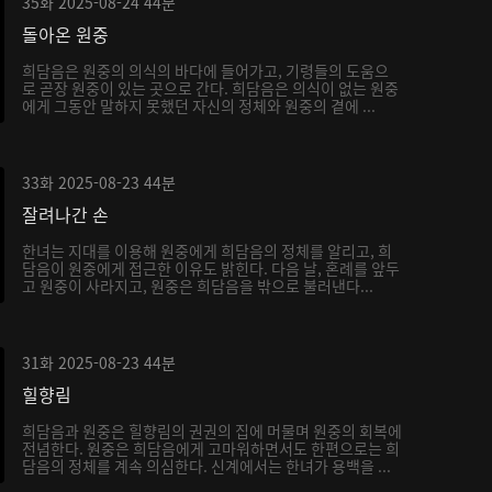
35화
2025-08-24
44분
돌아온 원중
희담음은 원중의 의식의 바다에 들어가고, 기령들의 도움으
로 곧장 원중이 있는 곳으로 간다. 희담음은 의식이 없는 원중
에게 그동안 말하지 못했던 자신의 정체와 원중의 곁에 ...
33화
2025-08-23
44분
잘려나간 손
한녀는 지대를 이용해 원중에게 희담음의 정체를 알리고, 희
담음이 원중에게 접근한 이유도 밝힌다. 다음 날, 혼례를 앞두
고 원중이 사라지고, 원중은 희담음을 밖으로 불러낸다...
31화
2025-08-23
44분
힐향림
희담음과 원중은 힐향림의 권권의 집에 머물며 원중의 회복에
전념한다. 원중은 희담음에게 고마워하면서도 한편으로는 희
담음의 정체를 계속 의심한다. 신계에서는 한녀가 용백을 ...