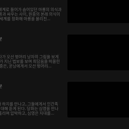
세계로 들어가 숨어있던 마룡의 의식과
룡과 싸우는 사이, 원중의 본래 의식이
세계를 정화해 마룡을 물리친...
분
다가 오산 벙어리 낭자의 그림을 보게
자가 지닌 법보를 보며 희담음을 떠올린
중은, 운낭에게서 오산 벙어리...
분
 하지를 만나고, 그들에게서 인간족
 대해 듣게 된다. 당화는 심영을 만나
리며 압박하고, 심영은 지대를...