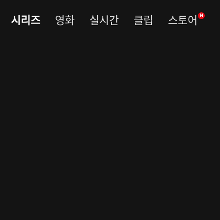
시리즈
영화
실시간
클립
스토어
N