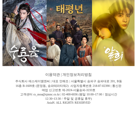
이용약관
|
개인정보처리방침
주식회사 에스제이엠엔씨 | 대표 안해조 | 서울특별시 송파구 송파대로 201, B동
16층 B-1609호 (문정동, 송파테라타워2) 사업자등록번호 218-87-02390 | 통신판
매업 신고번호 제-2024-서울송파-3233호
고객센터 cs_moa@sjmnc.co.kr | 02-400-6036 (평일 10:00~17:00 / 점심시간
12:30~13:30 / 주말 및 공휴일 휴무)
AsiaN. ALL RIGHTS RESERVED