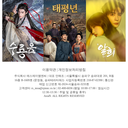
이용약관
|
개인정보처리방침
주식회사 에스제이엠엔씨 | 대표 안해조 | 서울특별시 송파구 송파대로 201, B동
16층 B-1609호 (문정동, 송파테라타워2) 사업자등록번호 218-87-02390 | 통신판
매업 신고번호 제-2024-서울송파-3233호
고객센터 cs_moa@sjmnc.co.kr | 02-400-6036 (평일 10:00~17:00 / 점심시간
12:30~13:30 / 주말 및 공휴일 휴무)
AsiaN. ALL RIGHTS RESERVED