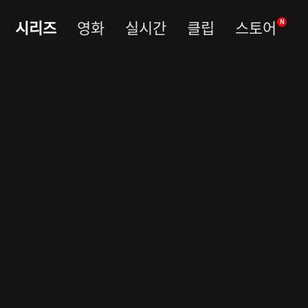
시리즈
영화
실시간
클립
스토어
N