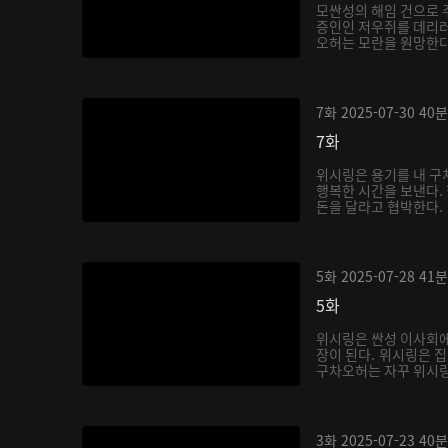
모싼성의 해임 건으로 
증인인 저우쥐를 데리러
오허는 모란을 원망한다.
7화
2025-07-30
40분
7화
위시링은 용기를 내 구
행복한 시간을 보낸다.
돈을 달라고 협박한다.
5화
2025-07-28
41분
5화
위시링은 싼성 이사회에
장이 된다. 위시링은 
구차오허는 자꾸 위시링 
3화
2025-07-23
40분