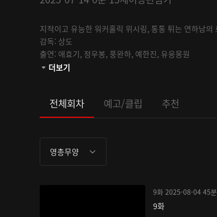
지적이고 유능한 워커홀릭 위시링, 통통 튀는 연하남의
감독:
상도
출연:
애효기,
정우봉,
풍완하,
예한진,
유응몽원
채널:
더보기
AsiaUHD
오픈:
2025-07-14
관람등급:
전체회차
예고/클립
추천
영총무양
9화
2025-08-04
45분
9화