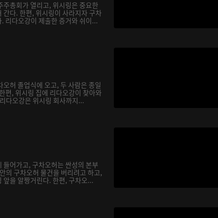
주주총회가 열리고, 위시링은 중요한
 간다. 한편, 위시링이 사라지자 구차
 리다오강이 제출한 증거와 쉬이...
차오허 졸업식에 오고, 두 사람은 종일
 한편, 위시링 집에 리다오강이 찾아와
 리다오강은 위시링 회사까지...
 들어가고, 구차오허는 싼성의 본부
집안의 구차오허 물건을 버리려고 하고,
앞을 알짱거린다. 한편, 구차오...