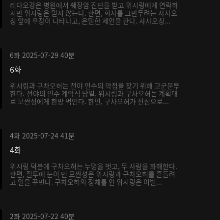
리다오강은 병원에서 췌장암 진단을 받고 위시링에게 연락하
지만 위시링은 믿지 않는다. 한편, 회사를 그만두려는 샤샤오
칭 앞에 우장이 나타나고, 은밀한 제안을 한다. 샤샤오칭...
6화
2025-07-29
40분
6화
위시링과 구차오허는 전야 인수의 약점을 찾기 위해 고군분투
한다. 전야의 인수 계약식 당일, 위시링과 구차오허는 계획대
로 모싼성에게 한방 먹인다. 한편, 구차오허가 진심으로...
4화
2025-07-24
41분
4화
위시링 덕분에 구차오허는 누명을 벗고, 두 사람을 화해한다.
한편, 질투에 눈이 먼 모싼성은 위시링과 구차오허를 흔들려
고 일을 꾸민다. 구차오허의 정체를 안 위시링은 이별...
2화
2025-07-22
40분