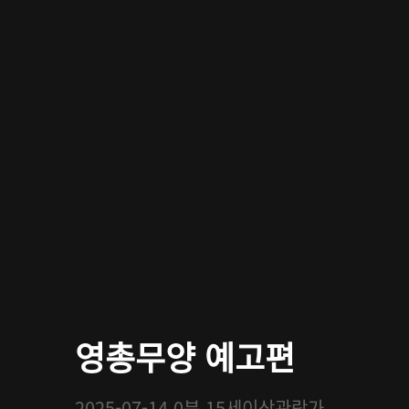
영총무양 예고편
2025-07-14
0분
15세이상관람가