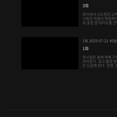
3화
회식에서 샤오칭의 고백
시링은 마음이 복잡하다
로 출장 겸 데이트를 간
1화
2025-07-21
40분
1화
위시링은 술에 취해 
저지른다. 광고 촬영 
은 난감해 한다. 한편, 