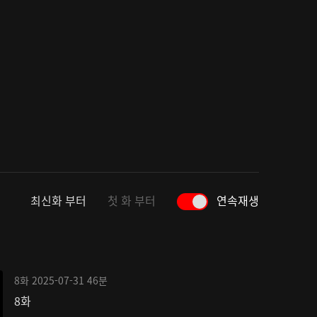
최신화 부터
첫 화 부터
연속재생
8화
2025-07-31
46분
8화