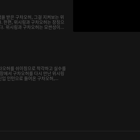
을 받은 구차오허, 그걸 지켜보는 위
. 한편, 위시링과 구차오허는 장칭으
다. 위시링과 구차오허는 모싼성이...
구차오허를 쉬이칭으로 착각하고 실수를
현장에서 구차오허를 다시 만난 위시링
신입 인턴으로 들어온 구차오허,...