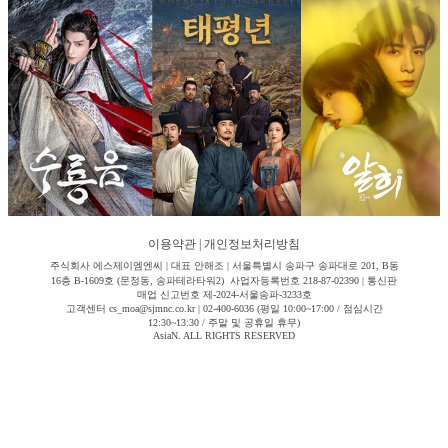
이용약관
|
개인정보처리방침
주식회사 에스제이엠엔씨 | 대표 안해조 | 서울특별시 송파구 송파대로 201, B동
16층 B-1609호 (문정동, 송파테라타워2) 사업자등록번호 218-87-02390 | 통신판
매업 신고번호 제-2024-서울송파-3233호
고객센터 cs_moa@sjmnc.co.kr | 02-400-6036 (평일 10:00~17:00 / 점심시간
12:30~13:30 / 주말 및 공휴일 휴무)
AsiaN. ALL RIGHTS RESERVED