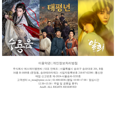
이용약관
|
개인정보처리방침
주식회사 에스제이엠엔씨 | 대표 안해조 | 서울특별시 송파구 송파대로 201, B동
16층 B-1609호 (문정동, 송파테라타워2) 사업자등록번호 218-87-02390 | 통신판
매업 신고번호 제-2024-서울송파-3233호
고객센터 cs_moa@sjmnc.co.kr | 02-400-6036 (평일 10:00~17:00 / 점심시간
12:30~13:30 / 주말 및 공휴일 휴무)
AsiaN. ALL RIGHTS RESERVED