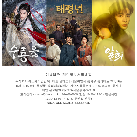
이용약관
|
개인정보처리방침
주식회사 에스제이엠엔씨 | 대표 안해조 | 서울특별시 송파구 송파대로 201, B동
16층 B-1609호 (문정동, 송파테라타워2) 사업자등록번호 218-87-02390 | 통신판
매업 신고번호 제-2024-서울송파-3233호
고객센터 cs_moa@sjmnc.co.kr | 02-400-6036 (평일 10:00~17:00 / 점심시간
12:30~13:30 / 주말 및 공휴일 휴무)
AsiaN. ALL RIGHTS RESERVED