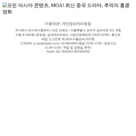
이용약관
|
개인정보처리방침
주식회사 에스제이엠엔씨 | 대표 안해조 | 서울특별시 송파구 송파대로 201, B동
16층 B-1609호 (문정동, 송파테라타워2) 사업자등록번호 218-87-02390 | 통신판
매업 신고번호 제-2024-서울송파-3233호
고객센터 cs_moa@sjmnc.co.kr | 02-400-6036 (평일 10:00~17:00 / 점심시간
12:30~13:30 / 주말 및 공휴일 휴무)
AsiaN. ALL RIGHTS RESERVED