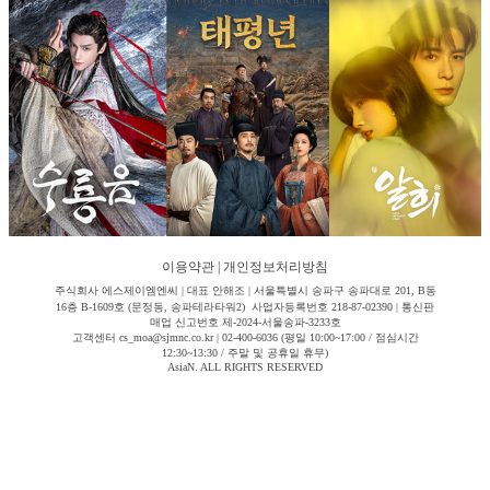
이용약관
|
개인정보처리방침
주식회사 에스제이엠엔씨 | 대표 안해조 | 서울특별시 송파구 송파대로 201, B동
16층 B-1609호 (문정동, 송파테라타워2) 사업자등록번호 218-87-02390 | 통신판
매업 신고번호 제-2024-서울송파-3233호
고객센터 cs_moa@sjmnc.co.kr | 02-400-6036 (평일 10:00~17:00 / 점심시간
12:30~13:30 / 주말 및 공휴일 휴무)
AsiaN. ALL RIGHTS RESERVED