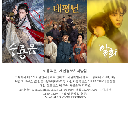
이용약관
|
개인정보처리방침
주식회사 에스제이엠엔씨 | 대표 안해조 | 서울특별시 송파구 송파대로 201, B동
16층 B-1609호 (문정동, 송파테라타워2) 사업자등록번호 218-87-02390 | 통신판
매업 신고번호 제-2024-서울송파-3233호
고객센터 cs_moa@sjmnc.co.kr | 02-400-6036 (평일 10:00~17:00 / 점심시간
12:30~13:30 / 주말 및 공휴일 휴무)
AsiaN. ALL RIGHTS RESERVED