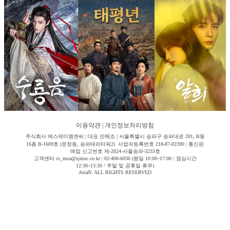
이용약관
|
개인정보처리방침
주식회사 에스제이엠엔씨 | 대표 안해조 | 서울특별시 송파구 송파대로 201, B동
16층 B-1609호 (문정동, 송파테라타워2) 사업자등록번호 218-87-02390 | 통신판
매업 신고번호 제-2024-서울송파-3233호
고객센터 cs_moa@sjmnc.co.kr | 02-400-6036 (평일 10:00~17:00 / 점심시간
12:30~13:30 / 주말 및 공휴일 휴무)
AsiaN. ALL RIGHTS RESERVED