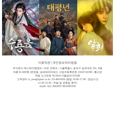
이용약관
|
개인정보처리방침
주식회사 에스제이엠엔씨 | 대표 안해조 | 서울특별시 송파구 송파대로 201, B동
16층 B-1609호 (문정동, 송파테라타워2) 사업자등록번호 218-87-02390 | 통신판
매업 신고번호 제-2024-서울송파-3233호
고객센터 cs_moa@sjmnc.co.kr | 02-400-6036 (평일 10:00~17:00 / 점심시간
12:30~13:30 / 주말 및 공휴일 휴무)
AsiaN. ALL RIGHTS RESERVED