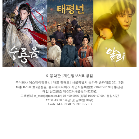
이용약관
|
개인정보처리방침
주식회사 에스제이엠엔씨 | 대표 안해조 | 서울특별시 송파구 송파대로 201, B동
16층 B-1609호 (문정동, 송파테라타워2) 사업자등록번호 218-87-02390 | 통신판
매업 신고번호 제-2024-서울송파-3233호
고객센터 cs_moa@sjmnc.co.kr | 02-400-6036 (평일 10:00~17:00 / 점심시간
12:30~13:30 / 주말 및 공휴일 휴무)
AsiaN. ALL RIGHTS RESERVED