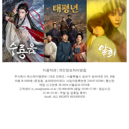
이용약관
|
개인정보처리방침
주식회사 에스제이엠엔씨 | 대표 안해조 | 서울특별시 송파구 송파대로 201, B동
16층 B-1609호 (문정동, 송파테라타워2) 사업자등록번호 218-87-02390 | 통신판
매업 신고번호 제-2024-서울송파-3233호
고객센터 cs_moa@sjmnc.co.kr | 02-400-6036 (평일 10:00~17:00 / 점심시간
12:30~13:30 / 주말 및 공휴일 휴무)
AsiaN. ALL RIGHTS RESERVED