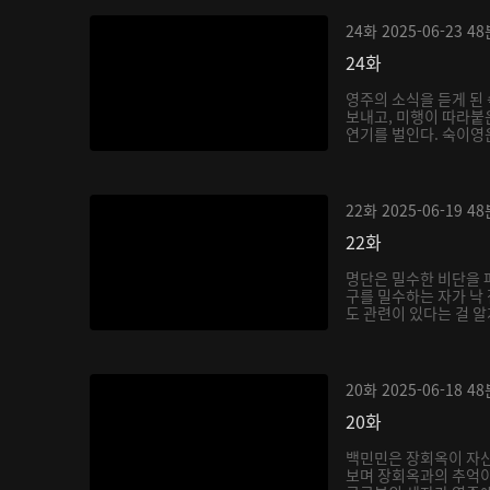
24화
2025-06-23
48
24화
영주의 소식을 듣게 된
보내고, 미행이 따라붙
연기를 벌인다. 숙이영은
22화
2025-06-19
48
22화
명단은 밀수한 비단을 
구를 밀수하는 자가 낙
도 관련이 있다는 걸 알게
20화
2025-06-18
48
20화
백민민은 장회옥이 자신
보며 장회옥과의 추억이 