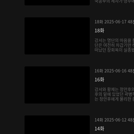
국공부의 세자가 영주에
18화
2025-06-17
48
18화
강서는 명단의 마음을 
단은 여전히 차갑기만 하
떠났던 장회옥이 실종됐
16화
2025-06-16
48
16화
강서와 황제는 정안후의
후의 밑에 있었던 곽병
는 정안후에게 불리한 증
14화
2025-06-12
48
14화