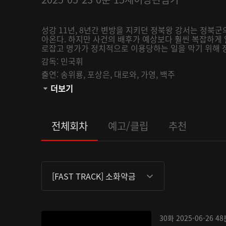
성강 11년, 8년간 변방을 지키던 정북왕 강서는 정북군
아온다. 하지만 사건의 배후가 예상보다 훨씬 복잡하게 
로잡고 명가가 정치적으로 이용당하는 일을 막기 위해 
감독:
민국휘
출연:
송위룡,
포상은,
대로와,
가영,
백주
오픈:
더보기
2025-06-01
관람등급:
전체회차
예고/클립
추천
[FAST TRACK] 소화약금
30화
2025-06-26
48