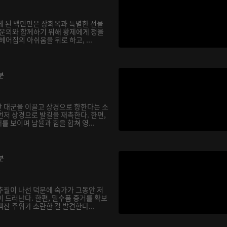
게 된 백민민은 장회옥과 특별한 선물
 운의와 함께하기 위해 황제에게 청을
헤어짐의 아쉬움을 뒤로 하고, ...
분
 대군을 이끌고 상경으로 향한다는 소
먼저 상경으로 발길을 재촉한다. 한편,
 보이며 남율과 힘을 합쳐 영...
분
추월이 나선 덕분에 숙가가 그동안 저
 드러난다. 한편, 밀수품 증거를 확보
잔 주위가 소란한 걸 발견한다...