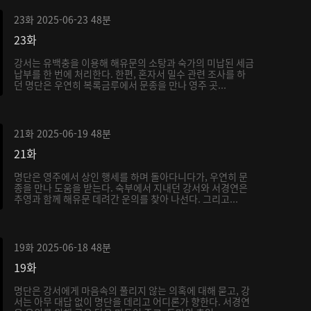
23화
2025-06-23
48분
23화
강서는 유백충을 이용해 해유문의 소탕과 숙가의 미납된 세금
납부를 한 번에 처리한다. 한편, 혼자서 밀수 관련 조사를 하
던 명단은 우연히 복록금루에서 문종을 만나 영주 곳...
21화
2025-06-19
48분
21화
명단은 영주에서 상인 행세를 하며 돌아다니다가, 우연히 문
종을 만나 도움을 받는다. 숙부에서 지내던 강서와 서경연은
추영과 함께 해유문 데려간 운의를 찾아 나선다. 그리고...
19화
2025-06-18
48분
19화
명단은 강서에게 마음속의 풀리지 않는 의혹에 대해 묻고, 강
서는 아무 대답 없이 명단을 데리고 어디론가 향한다. 서경연