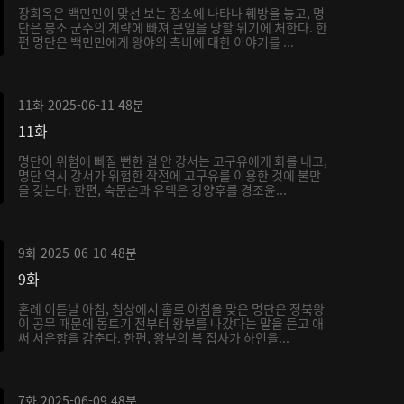
장회옥은 백민민이 맞선 보는 장소에 나타나 훼방을 놓고, 명
단은 봉소 군주의 계략에 빠져 큰일을 당할 위기에 처한다. 한
편 명단은 백민민에게 왕야의 측비에 대한 이야기를 ...
11화
2025-06-11
48분
11화
명단이 위험에 빠질 뻔한 걸 안 강서는 고구유에게 화를 내고,
명단 역시 강서가 위험한 작전에 고구유를 이용한 것에 불만
을 갖는다. 한편, 숙문순과 유맥은 강양후를 경조윤...
9화
2025-06-10
48분
9화
혼례 이튿날 아침, 침상에서 홀로 아침을 맞은 명단은 정북왕
이 공무 때문에 동트기 전부터 왕부를 나갔다는 말을 듣고 애
써 서운함을 감춘다. 한편, 왕부의 복 집사가 하인을...
7화
2025-06-09
48분