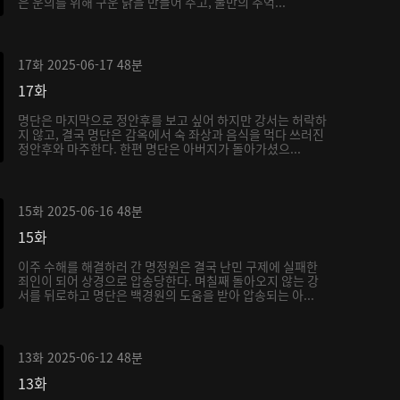
은 운의를 위해 구운 닭을 만들어 주고, 둘만의 추억...
17화
2025-06-17
48분
17화
명단은 마지막으로 정안후를 보고 싶어 하지만 강서는 허락하
지 않고, 결국 명단은 감옥에서 숙 좌상과 음식을 먹다 쓰러진
정안후와 마주한다. 한편 명단은 아버지가 돌아가셨으...
15화
2025-06-16
48분
15화
이주 수해를 해결하러 간 명정원은 결국 난민 구제에 실패한
죄인이 되어 상경으로 압송당한다. 며칠째 돌아오지 않는 강
서를 뒤로하고 명단은 백경원의 도움을 받아 압송되는 아...
13화
2025-06-12
48분
13화