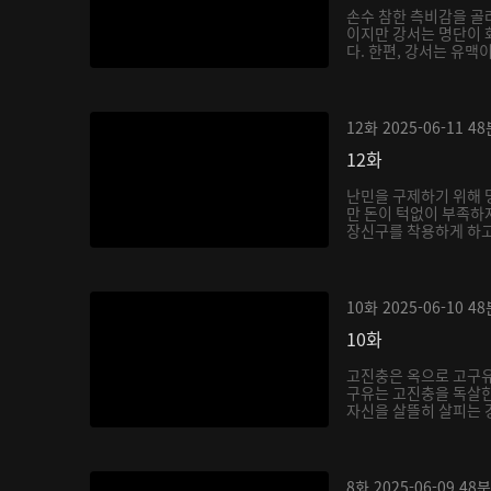
손수 참한 측비감을 골
이지만 강서는 명단이 
다. 한편, 강서는 유맥이
12화
2025-06-11
48
12화
난민을 구제하기 위해 
만 돈이 턱없이 부족하
장신구를 착용하게 하고,
10화
2025-06-10
48
10화
고진충은 옥으로 고구유
구유는 고진충을 독살한
자신을 살뜰히 살피는 강
8화
2025-06-09
48분