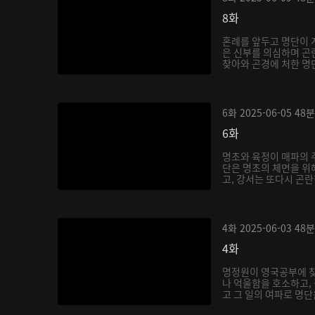
8화
혼례를 앞두고 명단이 계
은 신부를 의심하며 곤
찾아와 곤경에 처한 명단
6화
2025-06-05
48분
6화
명초와 육정이 매파의 
단은 명초의 체면을 위
고, 강서는 또다시 곤란
4화
2025-06-03
48분
4화
명정원이 영국공부에 찾
나 억울함을 호소하고,
고 그 일의 여파로 명단