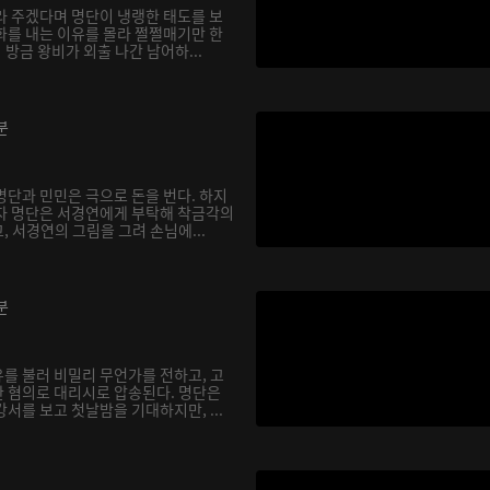
라 주겠다며 명단이 냉랭한 태도를 보
화를 내는 이유를 몰라 쩔쩔매기만 한
 방금 왕비가 외출 나간 남어하...
분
명단과 민민은 극으로 돈을 번다. 하지
자 명단은 서경연에게 부탁해 착금각의
 서경연의 그림을 그려 손님에...
분
를 불러 비밀리 무언가를 전하고, 고
 혐의로 대리시로 압송된다. 명단은
서를 보고 첫날밤을 기대하지만, ...