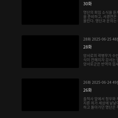
30화
명단의 회임 소식을 듣
을 준비하고, 서경연은
올린다. 명단과 운의는 
28화
2025-06-25
48
28화
양서로의 곽병무가 수만
식이 전해지자 강서는 
양서로군은 반역의 낌새를
26화
2025-06-24
49
26화
출척사 앞에서 청우와 
지른 죄가 세상에 낱낱이
하고 돌아가던 명단은 객