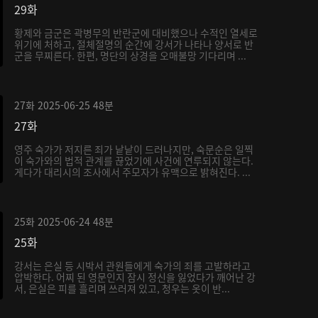
29화
황제와 금군은 곽병무의 반란군에 대비했으나 수적인 열세로
위기에 처하고, 절체절명의 순간에 강서가 나타나 양서로 반
군을 무찌른다. 한편, 명단의 상경을 오매불망 기다리며 ...
27화
2025-06-25
48분
27화
영주 숙가가 저지른 죄가 낱낱이 드러나지만, 숙문순은 일찍
이 숙가와의 법적 관계를 끊었기에 사건에 연루되지 않는다.
게다가 대리시의 조사에서 주모자가 유맥으로 밝혀진다. ...
25화
2025-06-24
48분
25화
강서는 은실 등 시박서 관원들에게 숙가의 죄를 고발하라고
압박한다. 어찌 된 영문인지 잠시 정신을 잃었다가 깨어난 강
서, 은실은 피를 흘리며 쓰러져 있고, 청우는 옷이 반...