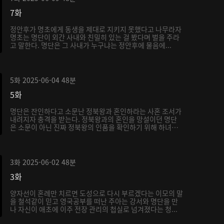
7화
정안후가 명초에게 동생을 제대로 지키지 못했다고 나무라자
명초는 명단이 외간 사내와 친밀히 있는 걸 봤다며 벌을 주라
고 말한다. 명단은 그 사내가 누구냐는 정안후에 물음에...
5화
2025-06-04
48분
5화
명단은 잔인하다고 소문난 정북왕과 혼인하라는 사혼 조서가
내려지자 충격을 받는다. 정북왕과의 혼인을 망설이던 명단
은 소문이 아닌 진짜 정북왕의 인품을 확인하기 위해 하녀
로...
3화
2025-06-02
48분
3화
양자선이 혼례만 치르면 도성으로 다시 부르겠다는 이모의 말
을 철석같이 믿고 영국공부를 떠난 주아는 강서와 명단을 만
나 자신이 애초에 이주 전장 관리의 첩실로 넘겨졌다는 청...