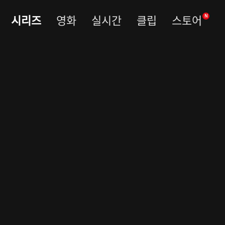
시리즈
영화
실시간
클립
스토어
N