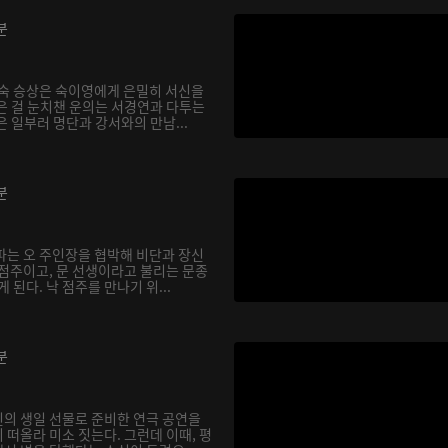
분
 숙 승상은 숙이영에게 은밀히 서신을
은 걸 눈치챈 운의는 서경연과 다투는
 일부러 명단과 강서와의 만남...
분
파는 오 주인장을 협박해 비단과 장신
 점주이고, 문 선생이라고 불리는 문종
 된다. 낙 점주를 만나기 위...
분
의 생일 선물로 준비한 연극 공연을
떠올라 미소 짓는다. 그런데 이때, 평