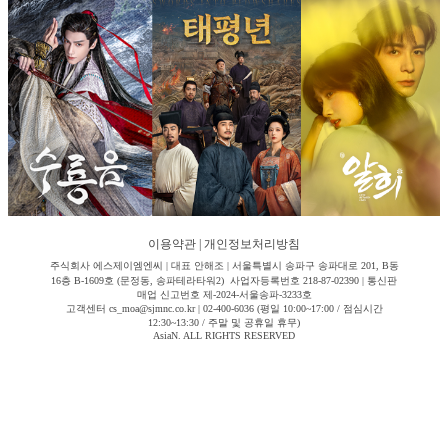
이용약관
|
개인정보처리방침
주식회사 에스제이엠엔씨 | 대표 안해조 | 서울특별시 송파구 송파대로 201, B동
16층 B-1609호 (문정동, 송파테라타워2) 사업자등록번호 218-87-02390 | 통신판
매업 신고번호 제-2024-서울송파-3233호
고객센터 cs_moa@sjmnc.co.kr | 02-400-6036 (평일 10:00~17:00 / 점심시간
12:30~13:30 / 주말 및 공휴일 휴무)
AsiaN. ALL RIGHTS RESERVED