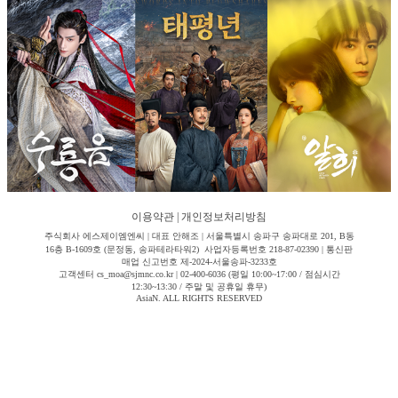
이용약관
|
개인정보처리방침
주식회사 에스제이엠엔씨 | 대표 안해조 | 서울특별시 송파구 송파대로 201, B동
16층 B-1609호 (문정동, 송파테라타워2) 사업자등록번호 218-87-02390 | 통신판
매업 신고번호 제-2024-서울송파-3233호
고객센터 cs_moa@sjmnc.co.kr | 02-400-6036 (평일 10:00~17:00 / 점심시간
12:30~13:30 / 주말 및 공휴일 휴무)
AsiaN. ALL RIGHTS RESERVED