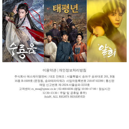
이용약관
|
개인정보처리방침
주식회사 에스제이엠엔씨 | 대표 안해조 | 서울특별시 송파구 송파대로 201, B동
16층 B-1609호 (문정동, 송파테라타워2) 사업자등록번호 218-87-02390 | 통신판
매업 신고번호 제-2024-서울송파-3233호
고객센터 cs_moa@sjmnc.co.kr | 02-400-6036 (평일 10:00~17:00 / 점심시간
12:30~13:30 / 주말 및 공휴일 휴무)
AsiaN. ALL RIGHTS RESERVED