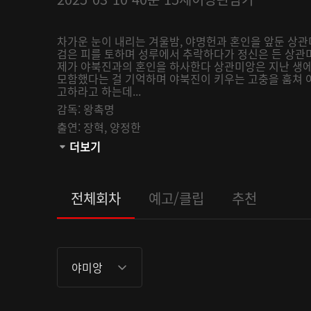
차가운 눈이 내리는 겨울밤, 야명헌과 혼인을 앞둔 상관
검은 피를 토하며 성루에서 추락하다가 정신은 든 상관
제가 야북진과의 혼인을 하사한다 상관미앙은 지난 생
모함했다는 걸 기억하며 야북진이 키우는 고충을 훔쳐
고하라고 하는데...
감독:
왕촉명
출연:
장혁,
양정한
채널:
더보기
AsiaUHD
오픈:
2025-03-10
관람등급:
전체회차
예고/클립
추천
야미앙