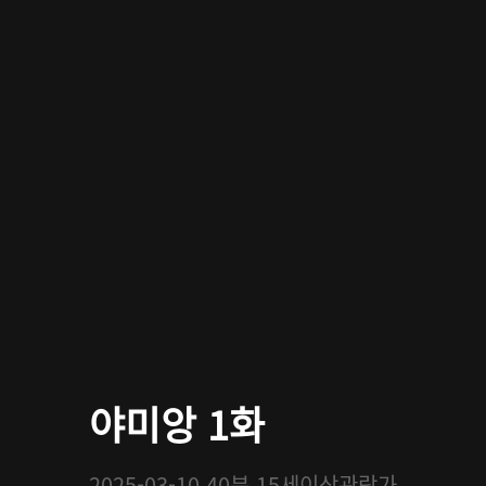
야미앙 1화
2025-03-10
40분
15세이상관람가