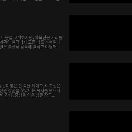
 마음을 고백하지만, 야북진은 자리를
 계획이 발각되자 모든 죄를 봉현일에
일은 붙잡혀 감옥에 갇히고 야명헌...
상관미앙은 산 속을 헤매고, 야북진은
 상관 장군을 찾았다는 쪽지를 보내자
간다. 중상을 입은 상관 장군...