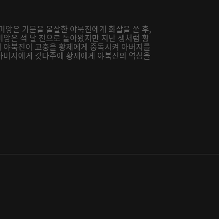
미앙은 가문을 몰살한 야북진에게 화살을 쏜 후,
미앙은 석 달 전으로 돌아왔지만 지난 생처럼 황
에 야북진이 고충을 황제에게 중독시켜 아버지를
 아버지에게 갖다주에 황제에게 야북진의 역심을