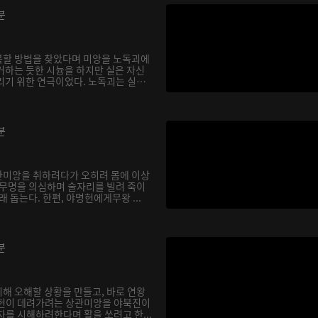
분
복할 방법을 찾았다며 미앙을 노독괴에
거하는 듯한 시늉을 하지만 실은 자신
리기 위한 연극이었다. 노독괴는 실
분
관미앙을 취하려다가 오히려 몸에 이상
희무명을 의심하며 술자리를 빌려 죽이
래 돕는다. 한편, 야명헌에게무왕 ...
분
해 오해할 상황을 만들고, 바로 연왕
명헌이 데려가려는 상관미앙을 야북진이
자를 시해하려한다며 활을 쏘려고 한...