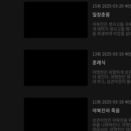
15화
2025-03-20
40
일장춘몽
야북진은 생사고를 극
게 데려가 생사고를 제
을 희생하여 미앙을 살
제...
13화
2025-03-19
40
혼례식
야명헌은 비열하게 상
이 생긴다. 야명헌은 
려 하고, 상관미앙이 몰
11화
2025-03-18
40
야북진의 죽음
상관미앙은 야북진을 위
부를 나와버린다. 야
막아서자, 야명헌은 태