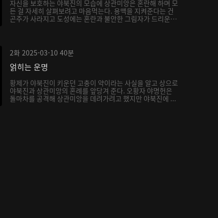
자신을 보호하는 야북진의 모습에 상관미앙은 혼란해 하며 모
든 걸 자세히 살펴보려고 마음먹는다. 용맥을 지켜준다는 건
곤주가 사라지고 도성에는 혼란과 불안한 그림자가 드리운
다...
2화
2025-03-10
40분
얽히는 운명
황제가 야북진이 키운던 고충이 약이라는 사실을 알고 상으로
야북진과 상관미앙의 혼례를 앞당겨 준다. 오황자 야명헌은
돌마차를 공격해 상관미앙을 데려가려고 했지만 야북진에 ...