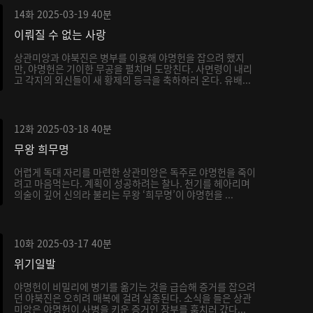
14화
2025-03-19
40분
이뤄질 수 없는 사랑
상관미앙과 야북진은 병부를 이용해 야명헌을 잡으려 했지
만, 야명헌은 기이한 무공을 펼치며 도망친다. 사면령이 내리
고 각지의 외신들이 새 황제의 등극을 축하하러 온다. 유배...
12화
2025-03-18
40분
무왕 희무명
어렵게 독대 자리를 마련한 상관미앙은 독주로 야명헌을 죽이
려고 마음먹는다. 계획이 성공하려는 찰나. 천기를 헤아리며
의술이 깊어 신의라 불리는 무왕 ‘희무명’이 야명헌을 ...
10화
2025-03-17
40분
위기일발
야명헌이 비밀리에 병기를 옮기는 것을 급습해 증거를 잡으려
던 야북진은 오히려 매복에 걸려 실종된다. 소식을 들은 상관
미앙은 야명헌이 사병을 키운 증거인 장부를 훔치러 갔다...