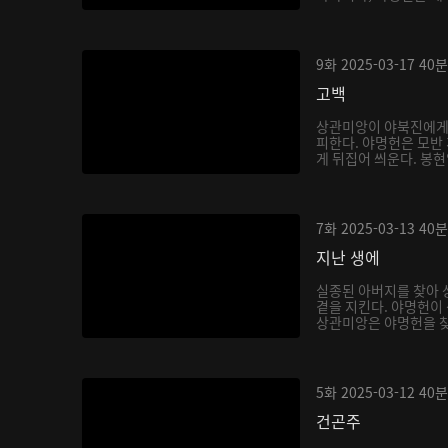
9화
2025-03-17
40분
고백
상관미앙이 야북진에게
피한다. 야명헌은 모반
게 뒤집어 씌운다. 봉현
7화
2025-03-13
40분
지난 생에
실종된 아버지를 찾아 
곁을 지킨다. 야명헌이
상관미앙은 야명헌을 찾아
5화
2025-03-12
40분
건곤주