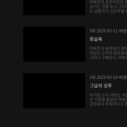
야북진과 상관미앙은 환
넘기는 것을 보고 그자
는 삼황자가 건곤주를 
3화
2025-03-11
40분
화살촉
야북진과 봉현일이 결탁
미앙은 오히려 봉현일에
나타나 구해준다. 야북진
1화
2025-03-10
40분
그날의 성루
차가운 눈이 내리는 겨
은 가문을 몰살한 야북진
성루에서 추락하다가 정신