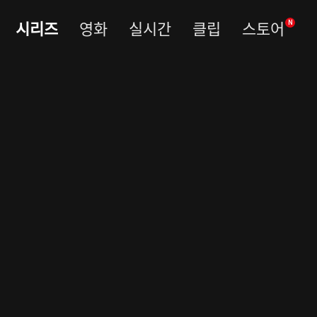
시리즈
영화
실시간
클립
스토어
N