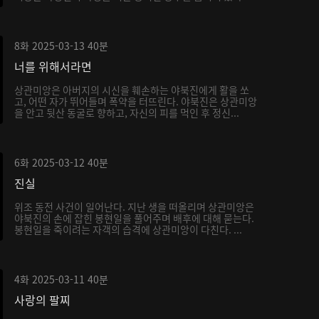
8화
2025-03-13
40분
너를 위해서라면
상관미앙은 아버지의 시신을 훼손하는 야북진에게 활을 쏘
고, 어떤 자가 뛰어들며 폭약을 터뜨린다. 야북진은 상관미앙
을 안고 뒷산 동굴로 향하고, 자신의 피를 먹인 후 정신...
6화
2025-03-12
40분
진실
위조 동전 사건이 일어난다. 지난 생을 떠올리며 상관미앙은
야북진의 손에 잡힌 봉현일을 풀어주며 배후에 대해 묻는다.
봉현일을 죽이려는 자객의 습격에 상관미앙이 다친다. ...
4화
2025-03-11
40분
사랑의 팔찌