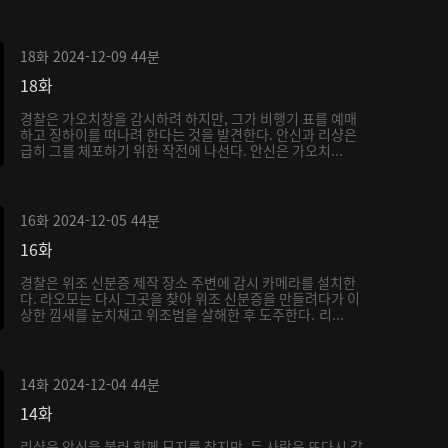
18화
2024-12-09
44분
18화
경찰은 가오치창을 감시하려 하지만, 그가 비행기 표를 예매
하고 징하이를 떠나려 한다는 것을 발견한다. 안신과 리샹은
급히 그를 체포하기 위한 작전에 나선다. 안신은 가오치...
16화
2024-12-05
44분
16화
경찰은 위조 신분증 제작 장소 주변에 감시 카메라를 설치한
다. 라오모는 다시 그곳을 찾아 위조 신분증을 만들려다가 이
상한 낌새를 눈치채고 위조범을 살해한 후 도주한다. 리...
14화
2024-12-04
44분
14화
리샹은 안신을 불러 함께 묘지를 찾지만, 두 사람은 또다시 갈