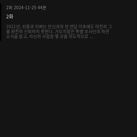
2화
2024-11-25
44분
2화
2021년, 쉬중과 지쩌는 안신과의 첫 면담 이후에도 여전히 그
를 완전히 신뢰하지 못한다. 가오치창은 특별 조사단의 파견
소식을 듣고, 자신의 사업장 몇 곳을 의도적으로 ...