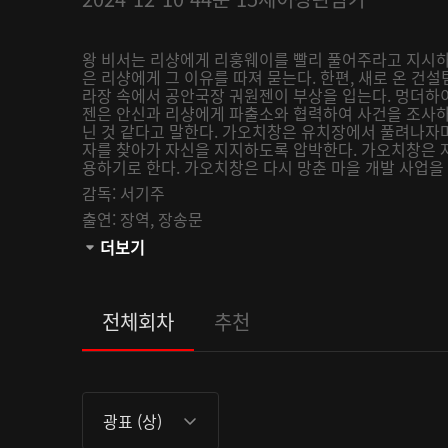
왕 비서는 리샹에게 리훙웨이를 빨리 풀어주라고 지시하
은 리샹에게 그 이유를 따져 묻는다. 한편, 새로 온 건
라장 속에서 공안국장 궈원젠이 부상을 입는다. 멍더하
젠은 안신과 리샹에게 파출소와 협력하여 사건을 조사하
닌 것 같다고 말한다. 가오치창은 유치장에서 풀려나자마
자를 찾아가 자신을 지지하도록 압박한다. 가오치창은 
용하기로 한다. 가오치창은 다시 망춘 마을 개발 사업을 맡
감독:
서기주
출연:
장역,
장송문
관람등급:
더보기
전체회차
추천
광표 (상)