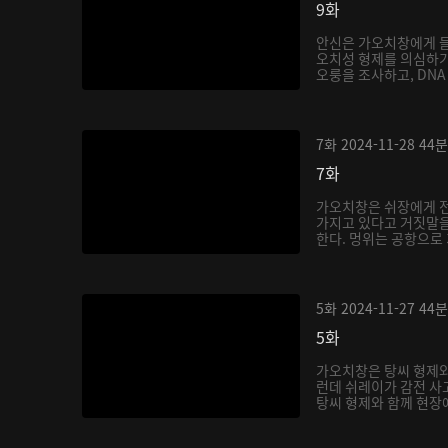
9화
안신은 가오치창에게 들
오치성 형제를 의심하기
오룽을 조사하고, DNA 
7화
2024-11-28
44분
7화
가오치창은 쉬장에게 
가지고 있다고 거짓말을
한다. 멍위는 공항으로 
5화
2024-11-27
44분
5화
가오치창은 탕씨 형제와
런데 쉬레이가 감전 사
탕씨 형제와 함께 현장에