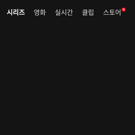
시리즈
영화
실시간
클립
스토어
N