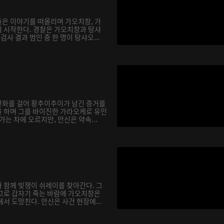
은 이야기를 떠올리며 가오치창, 가
 시작한다. 경찰은 가오치창과 탕샤
검사 결과 범인 중 한 명이 탕샤오...
전화를 걸어 황추이추이가 남긴 증거를
 하며 그를 바이진한 가라오케로 유인
가는 차에 오르지만, 안신은 약속...
 함께 빚쟁이 쉬레이를 찾아간다. 그
고로 갑자기 죽는 바람에 가오치창은
서 도망친다. 안신은 사건 현장에...