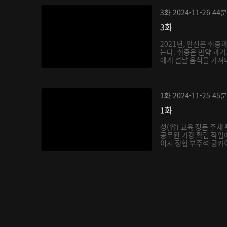
3화
2024-11-26
44분
3화
2021년, 안신은 쉬중
는다. 쉬중은 만약 과
에게 설날 음식을 가져다
1화
2024-11-25
45분
1화
성(省) 교육 정돈 주
공무원 기강 확립 작업에
이시 정협 부주석 궁카이