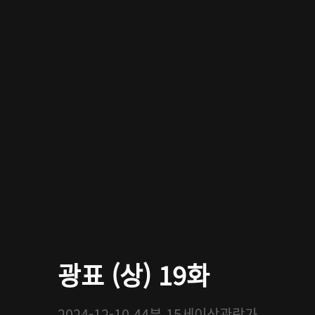
광표 (상) 19화
2024-12-10
44분
15세이상관람가