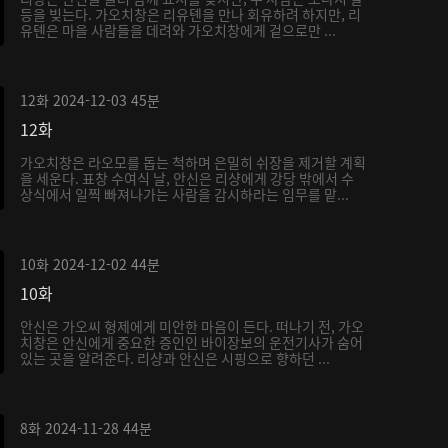
등을 빚는다. 가오치창은 리유톈을 만나 회유하려 하지만, 리
유톈은 마을 사람들을 데려와 가오치창에게 겉으로만 ...
12화
2024-12-03
45분
12화
가오치창은 라오모를 돕는 척하며 은밀히 쉬장을 제거할 계획
을 세운다. 표창 수여식 날, 안신은 리샹에게 강당 밖에서 수
상식에서 일찍 빠져나가는 사람을 감시하라는 임무를 맡...
10화
2024-12-02
44분
10화
안신은 가오씨 형제에게 미안한 마음이 든다. 떠나기 전, 가오
치창은 안신에게 중요한 증인인 바이장보의 운전기사가 숨어
있는 곳을 알려준다. 리샹과 안신은 시핑으로 향하던 ...
8화
2024-11-28
44분