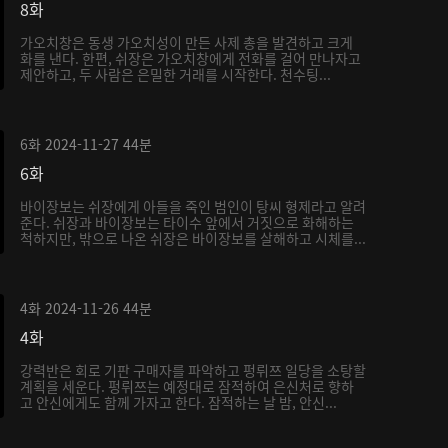
8화
가오치창은 동생 가오치성이 만든 사제 총을 발견하고 크게
화를 낸다. 한편, 쉬장은 가오치창에게 전화를 걸어 만나자고
제안하고, 두 사람은 은밀한 거래를 시작한다. 천수팅...
6화
2024-11-27
44분
6화
바이장보는 쉬장에게 아들을 죽인 범인이 탕씨 형제라고 알려
준다. 쉬장과 바이장보는 타이수 앞에서 거짓으로 화해하는
척하지만, 밖으로 나온 쉬장은 바이장보를 살해하고 시체를...
4화
2024-11-26
44분
4화
강력반은 회로 기판 구매자를 파악하고 펑뤼쯔 일당을 소탕할
계획을 세운다. 펑뤼쯔는 예정대로 잠적하여 은신처로 향하
고 안신에게도 함께 가자고 한다. 잠적하는 날 밤, 안신...