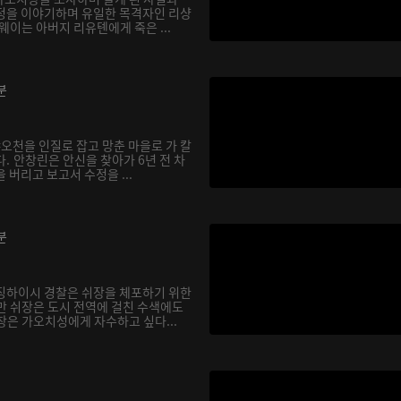
정을 이야기하며 유일한 목격자인 리샹
웨이는 아버지 리유톈에게 죽은 ...
분
샤오천을 인질로 잡고 망춘 마을로 가 칼
. 안창린은 안신을 찾아가 6년 전 차
 버리고 보고서 수정을 ...
분
징하이시 경찰은 쉬장을 체포하기 위한
만 쉬장은 도시 전역에 걸친 수색에도
창은 가오치성에게 자수하고 싶다...