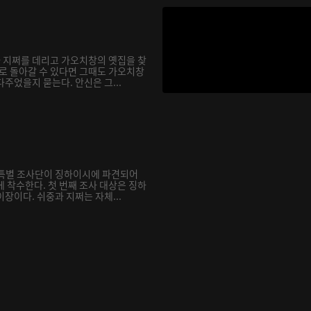
과 지쩌를 데리고 가오치창의 옛집을 찾
거로 돌아갈 수 있다면 그때도 가오치창
주었을지 묻는다. 안신은 그...
재 특별 조사단이 징하이시에 파견되어
 착수한다. 첫 번째 조사 대상은 징하
장이다. 쉬중과 지쩌는 자체...