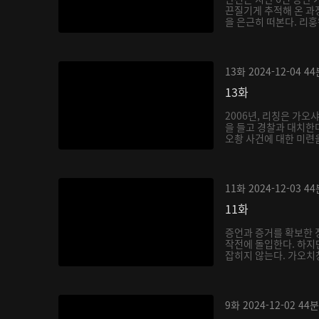
끈질기게 추적해 온 과
을 은근히 떠본다. 리훙
13화
2024-12-04
44
13화
2006년, 리칭은 가오
을 들고 경찰과 대치한다
오촹 사건에 대한 미련을
11화
2024-12-03
44
11화
증언과 증거를 확보한 
작전에 돌입한다. 하지
잡히지 않는다. 가오치
9화
2024-12-02
44분