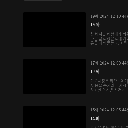
19화
2024-12-10
44
19화
왕 비서는 리샹에게 리
다음 날 리샹은 리훙웨
유를 따져 묻는다. 한편,
17화
2024-12-09
44
17화
가오치창은 라오모에게
시 몸을 숨기라고 지시
하지만 안신은 사건에 대
15화
2024-12-05
44
15화
안신은 지난 6년 동안