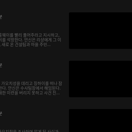
분
훙웨이를 빨리 풀어주라고 지시하고,
이를 석방한다. 안신은 리샹에게 그 이
 새로 온 건설팀과 마을 주민...
분
 가오치성을 데리고 징하이를 떠나 잠
한다. 안신은 수사팀장에서 해임된다.
한 미련을 버리지 못하고 사건 진...
분
 가오치창을 조사하며 알게 된 사실과