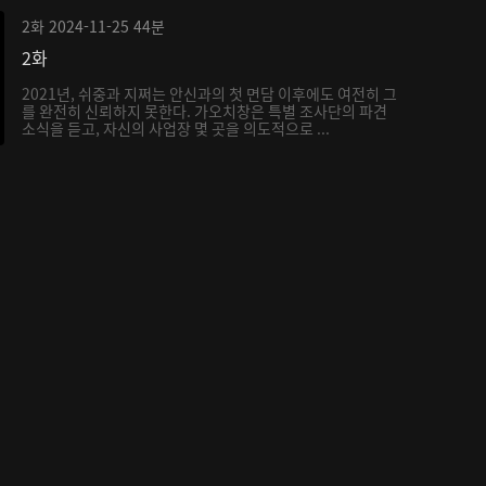
2화
2024-11-25
44분
2화
2021년, 쉬중과 지쩌는 안신과의 첫 면담 이후에도 여전히 그
를 완전히 신뢰하지 못한다. 가오치창은 특별 조사단의 파견
소식을 듣고, 자신의 사업장 몇 곳을 의도적으로 ...