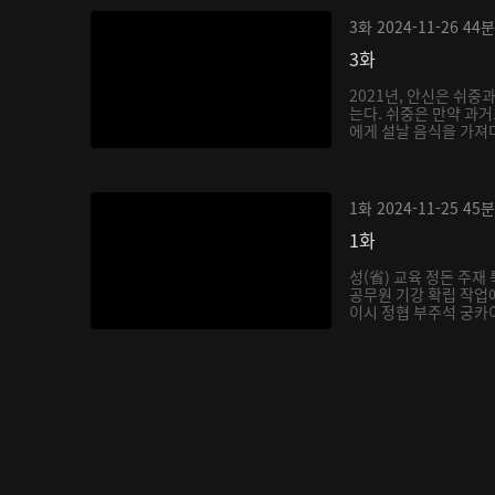
3화
2024-11-26
44분
3화
2021년, 안신은 쉬중
는다. 쉬중은 만약 과
에게 설날 음식을 가져다
1화
2024-11-25
45분
1화
성(省) 교육 정돈 주
공무원 기강 확립 작업에
이시 정협 부주석 궁카이