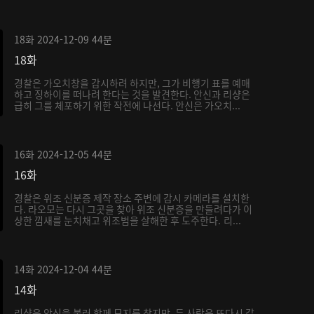
18화
2024-12-09
44분
18화
경찰은 가오치창을 감시하려 하지만, 그가 비행기 표를 예매
하고 징하이를 떠나려 한다는 것을 발견한다. 안신과 리샹은
급히 그를 체포하기 위한 작전에 나선다. 안신은 가오치...
16화
2024-12-05
44분
16화
경찰은 위조 신분증 제작 장소 주변에 감시 카메라를 설치한
다. 라오모는 다시 그곳을 찾아 위조 신분증을 만들려다가 이
상한 낌새를 눈치채고 위조범을 살해한 후 도주한다. 리...
14화
2024-12-04
44분
14화
리샹은 안신을 불러 함께 묘지를 찾지만, 두 사람은 또다시 갈