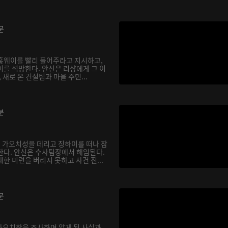
분
훙웨이를 빨리 풀어주라고 지시하고,
이를 석방한다. 안신은 리샹에게 그 이
 새로 온 건설팀과 마을 주민...
분
 가오치성을 데리고 징하이를 떠나 잠
한다. 안신은 수사팀장에서 해임된다.
한 미련을 버리지 못하고 사건 진...
분
 가오치창을 조사하며 알게 된 사실과