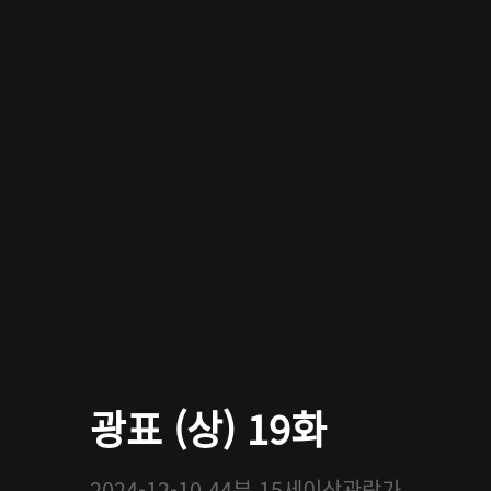
광표 (상) 19화
2024-12-10
44분
15세이상관람가