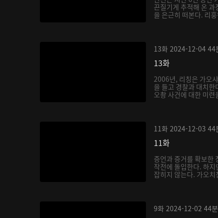
끈질기게 추적해 온 과
을 은근히 떠본다. 리훙
13화
2024-12-04
44
13화
2006년, 리칭은 가오
을 들고 경찰과 대치한다
오촹 사건에 대한 미련을
11화
2024-12-03
44
11화
증언과 증거를 확보한 
작전에 돌입한다. 하지
잡히지 않는다. 가오치
9화
2024-12-02
44분