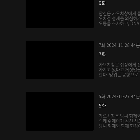
9화
안신은 가오치창에게 들
오치성 형제를 의심하기
오룽을 조사하고, DNA 
7화
2024-11-28
44분
7화
가오치창은 쉬장에게 
가지고 있다고 거짓말을
한다. 멍위는 공항으로 
5화
2024-11-27
44분
5화
가오치창은 탕씨 형제와
런데 쉬레이가 감전 사
탕씨 형제와 함께 현장에