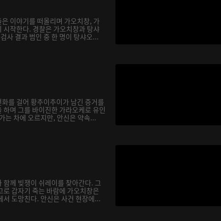
은 이야기를 떠올리며 가오치창, 가
 시작한다. 경찰은 가오치창과 탕샤
검사 결과 범인 중 한 명이 탕샤오...
전화를 걸어 황추이추이가 남긴 증거를
 하며 그를 바이진한 가라오케로 유인
가는 차에 오르지만, 안신은 약속...
 함께 빚쟁이 쉬레이를 찾아간다. 그
고로 갑자기 죽는 바람에 가오치창은
서 도망친다. 안신은 사건 현장에...