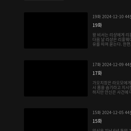
19화
2024-12-10
44
19화
왕 비서는 리샹에게 리
다음 날 리샹은 리훙웨
유를 따져 묻는다. 한편,
17화
2024-12-09
44
17화
가오치창은 라오모에게
시 몸을 숨기라고 지시
하지만 안신은 사건에 대
15화
2024-12-05
44
15화
안신은 지난 6년 동안