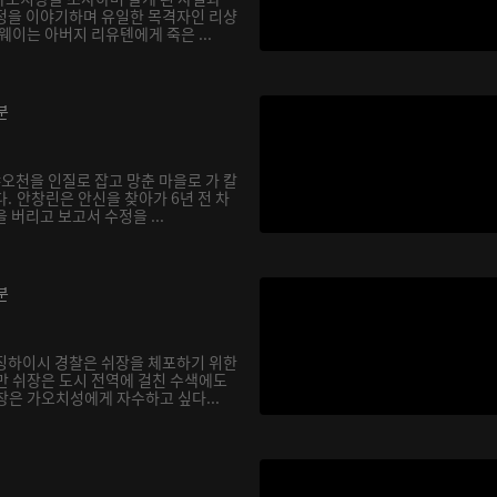
정을 이야기하며 유일한 목격자인 리샹
웨이는 아버지 리유톈에게 죽은 ...
분
샤오천을 인질로 잡고 망춘 마을로 가 칼
. 안창린은 안신을 찾아가 6년 전 차
 버리고 보고서 수정을 ...
분
징하이시 경찰은 쉬장을 체포하기 위한
만 쉬장은 도시 전역에 걸친 수색에도
창은 가오치성에게 자수하고 싶다...