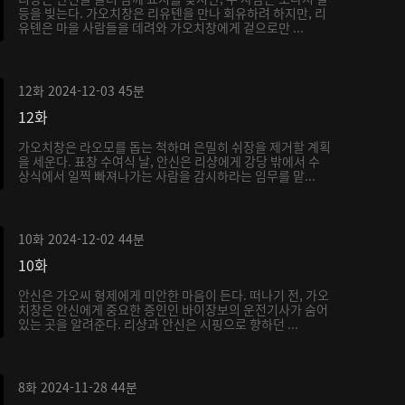
등을 빚는다. 가오치창은 리유톈을 만나 회유하려 하지만, 리
유톈은 마을 사람들을 데려와 가오치창에게 겉으로만 ...
12화
2024-12-03
45분
12화
가오치창은 라오모를 돕는 척하며 은밀히 쉬장을 제거할 계획
을 세운다. 표창 수여식 날, 안신은 리샹에게 강당 밖에서 수
상식에서 일찍 빠져나가는 사람을 감시하라는 임무를 맡...
10화
2024-12-02
44분
10화
안신은 가오씨 형제에게 미안한 마음이 든다. 떠나기 전, 가오
치창은 안신에게 중요한 증인인 바이장보의 운전기사가 숨어
있는 곳을 알려준다. 리샹과 안신은 시핑으로 향하던 ...
8화
2024-11-28
44분