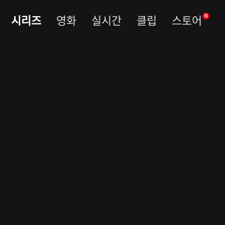
시리즈
영화
실시간
클립
스토어
N