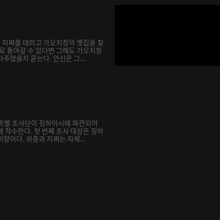
과 지쩌를 데리고 가오치창의 옛집을 찾
거로 돌아갈 수 있다면 그때도 가오치창
주었을지 묻는다. 안신은 그...
재 특별 조사단이 징하이시에 파견되어
 착수한다. 첫 번째 조사 대상은 징하
장이다. 쉬중과 지쩌는 자체...