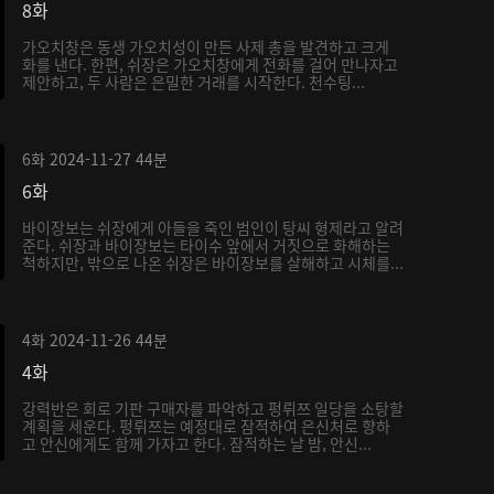
8화
가오치창은 동생 가오치성이 만든 사제 총을 발견하고 크게
화를 낸다. 한편, 쉬장은 가오치창에게 전화를 걸어 만나자고
제안하고, 두 사람은 은밀한 거래를 시작한다. 천수팅...
6화
2024-11-27
44분
6화
바이장보는 쉬장에게 아들을 죽인 범인이 탕씨 형제라고 알려
준다. 쉬장과 바이장보는 타이수 앞에서 거짓으로 화해하는
척하지만, 밖으로 나온 쉬장은 바이장보를 살해하고 시체를...
4화
2024-11-26
44분
4화
강력반은 회로 기판 구매자를 파악하고 펑뤼쯔 일당을 소탕할
계획을 세운다. 펑뤼쯔는 예정대로 잠적하여 은신처로 향하
고 안신에게도 함께 가자고 한다. 잠적하는 날 밤, 안신...