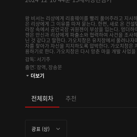
왕 비서는 리샹에게 리훙웨이를 빨리 풀어주라고 지시하
은 리샹에게 그 이유를 따져 묻는다. 한편, 새로 온 건
라장 속에서 공안국장 궈원젠이 부상을 입는다. 멍더하
젠은 안신과 리샹에게 파출소와 협력하여 사건을 조사하
닌 것 같다고 말한다. 가오치창은 유치장에서 풀려나자마
자를 찾아가 자신을 지지하도록 압박한다. 가오치창은 
용하기로 한다. 가오치창은 다시 망춘 마을 개발 사업을 맡
감독:
서기주
출연:
장역,
장송문
관람등급:
더보기
전체회차
추천
광표 (상)