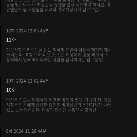
등을 빚는다. 가오치창은 리유톈을 만나 회유하려 하지만, 리
유톈은 마을 사람들을 데려와 가오치창에게 겉으로만 ...
12화
2024-12-03
45분
12화
가오치창은 라오모를 돕는 척하며 은밀히 쉬장을 제거할 계획
을 세운다. 표창 수여식 날, 안신은 리샹에게 강당 밖에서 수
상식에서 일찍 빠져나가는 사람을 감시하라는 임무를 맡...
10화
2024-12-02
44분
10화
안신은 가오씨 형제에게 미안한 마음이 든다. 떠나기 전, 가오
치창은 안신에게 중요한 증인인 바이장보의 운전기사가 숨어
있는 곳을 알려준다. 리샹과 안신은 시핑으로 향하던 ...
8화
2024-11-28
44분