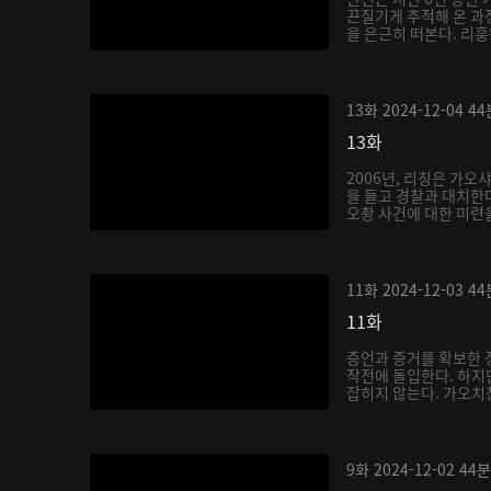
끈질기게 추적해 온 과
을 은근히 떠본다. 리훙
13화
2024-12-04
44
13화
2006년, 리칭은 가오
을 들고 경찰과 대치한다
오촹 사건에 대한 미련을
11화
2024-12-03
44
11화
증언과 증거를 확보한 
작전에 돌입한다. 하지
잡히지 않는다. 가오치
9화
2024-12-02
44분