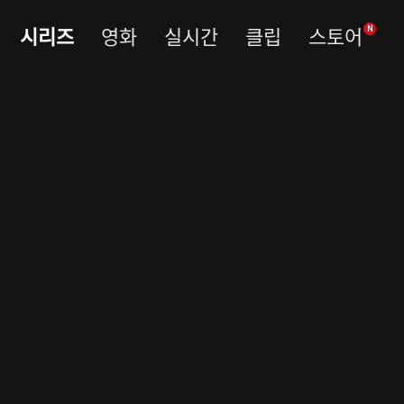
시리즈
영화
실시간
클립
스토어
N