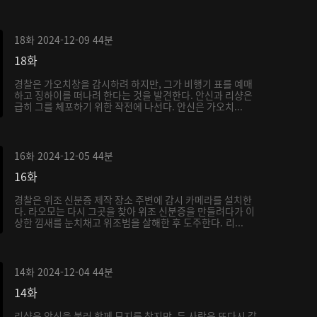
18화
2024-12-09
44분
18화
경찰은 가오치창을 감시하려 하지만, 그가 비행기 표를 예매
하고 징하이를 떠나려 한다는 것을 발견한다. 안신과 리샹은
급히 그를 체포하기 위한 작전에 나선다. 안신은 가오치...
16화
2024-12-05
44분
16화
경찰은 위조 신분증 제작 장소 주변에 감시 카메라를 설치한
다. 라오모는 다시 그곳을 찾아 위조 신분증을 만들려다가 이
상한 낌새를 눈치채고 위조범을 살해한 후 도주한다. 리...
14화
2024-12-04
44분
14화
리샹은 안신을 불러 함께 묘지를 찾지만, 두 사람은 또다시 갈