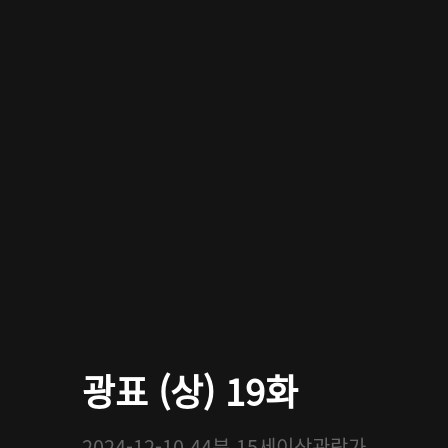
광표 (상) 19화
2024-12-10
44분
15세이상관람가