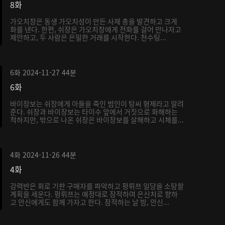
8화
가오치창은 동생 가오치성이 만든 사제 총을 발견하고 크게
화를 낸다. 한편, 쉬장은 가오치창에게 전화를 걸어 만나자고
제안하고, 두 사람은 은밀한 거래를 시작한다. 천수팅...
6화
2024-11-27
44분
6화
바이장보는 쉬장에게 아들을 죽인 범인이 탕씨 형제라고 알려
준다. 쉬장과 바이장보는 타이수 앞에서 거짓으로 화해하는
척하지만, 밖으로 나온 쉬장은 바이장보를 살해하고 시체를...
4화
2024-11-26
44분
4화
강력반은 회로 기판 구매자를 파악하고 펑뤼쯔 일당을 소탕할
계획을 세운다. 펑뤼쯔는 예정대로 잠적하여 은신처로 향하
고 안신에게도 함께 가자고 한다. 잠적하는 날 밤, 안신...