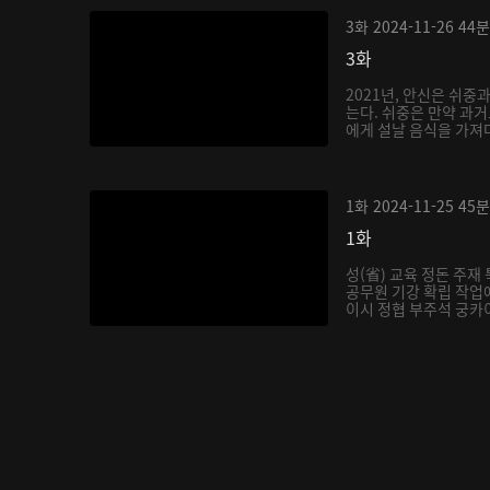
3화
2024-11-26
44분
3화
2021년, 안신은 쉬중
는다. 쉬중은 만약 과
에게 설날 음식을 가져다
1화
2024-11-25
45분
1화
성(省) 교육 정돈 주
공무원 기강 확립 작업에
이시 정협 부주석 궁카이