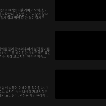
은 이야기를 떠올리며 가오치창, 가
 시작한다. 경찰은 가오치창과 탕샤
검사 결과 범인 중 한 명이 탕샤오...
전화를 걸어 황추이추이가 남긴 증거를
 하며 그를 바이진한 가라오케로 유인
가는 차에 오르지만, 안신은 약속...
 함께 빚쟁이 쉬레이를 찾아간다. 그
고로 갑자기 죽는 바람에 가오치창은
서 도망친다. 안신은 사건 현장에...