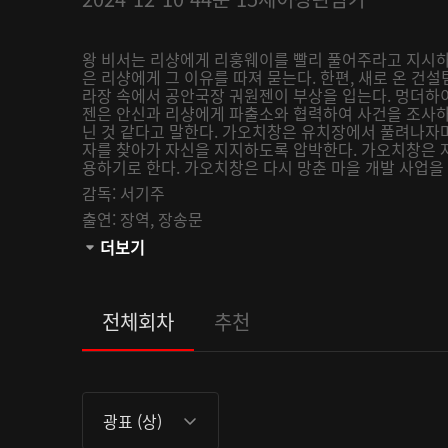
왕 비서는 리샹에게 리훙웨이를 빨리 풀어주라고 지시하
은 리샹에게 그 이유를 따져 묻는다. 한편, 새로 온 건
라장 속에서 공안국장 궈원젠이 부상을 입는다. 멍더하
젠은 안신과 리샹에게 파출소와 협력하여 사건을 조사하
닌 것 같다고 말한다. 가오치창은 유치장에서 풀려나자마
자를 찾아가 자신을 지지하도록 압박한다. 가오치창은 
용하기로 한다. 가오치창은 다시 망춘 마을 개발 사업을 맡
감독:
서기주
출연:
장역,
장송문
관람등급:
더보기
전체회차
추천
광표 (상)