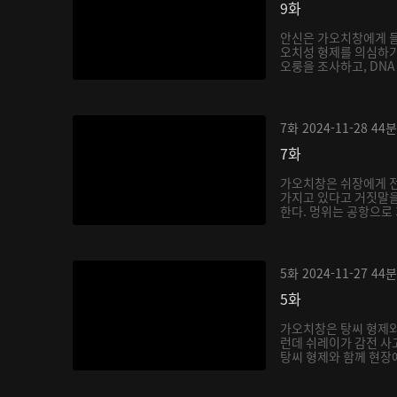
9화
안신은 가오치창에게 들
오치성 형제를 의심하기
오룽을 조사하고, DNA 
7화
2024-11-28
44분
7화
가오치창은 쉬장에게 
가지고 있다고 거짓말을
한다. 멍위는 공항으로 
5화
2024-11-27
44분
5화
가오치창은 탕씨 형제와
런데 쉬레이가 감전 사
탕씨 형제와 함께 현장에