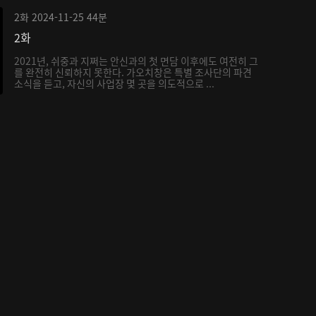
2화
2024-11-25
44분
2화
2021년, 쉬중과 지쩌는 안신과의 첫 면담 이후에도 여전히 그
를 완전히 신뢰하지 못한다. 가오치창은 특별 조사단의 파견
소식을 듣고, 자신의 사업장 몇 곳을 의도적으로 ...