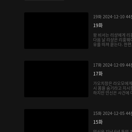
19화
2024-12-10
44
19화
왕 비서는 리샹에게 리
다음 날 리샹은 리훙웨
유를 따져 묻는다. 한편,
17화
2024-12-09
44
17화
가오치창은 라오모에게
시 몸을 숨기라고 지시
하지만 안신은 사건에 대
15화
2024-12-05
44
15화
안신은 지난 6년 동안