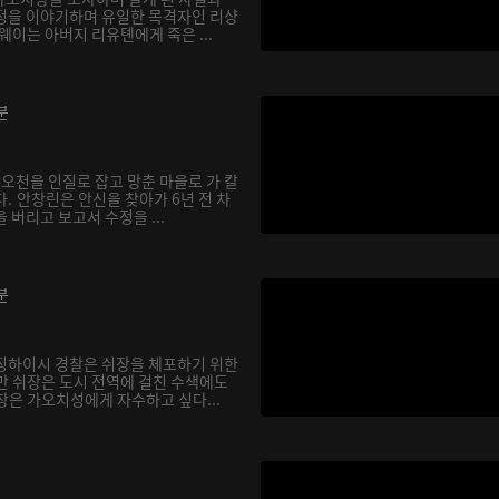
정을 이야기하며 유일한 목격자인 리샹
웨이는 아버지 리유톈에게 죽은 ...
분
샤오천을 인질로 잡고 망춘 마을로 가 칼
. 안창린은 안신을 찾아가 6년 전 차
 버리고 보고서 수정을 ...
분
징하이시 경찰은 쉬장을 체포하기 위한
만 쉬장은 도시 전역에 걸친 수색에도
창은 가오치성에게 자수하고 싶다...