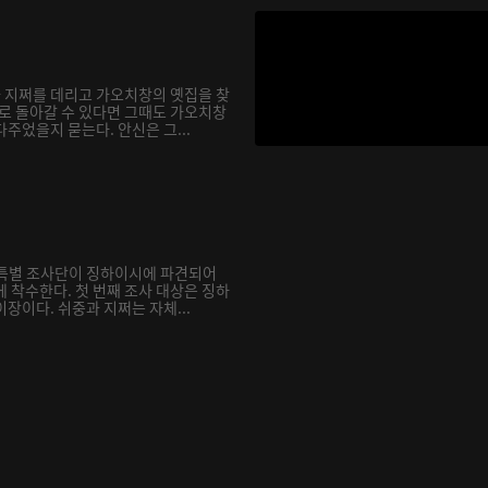
과 지쩌를 데리고 가오치창의 옛집을 찾
거로 돌아갈 수 있다면 그때도 가오치창
주었을지 묻는다. 안신은 그...
재 특별 조사단이 징하이시에 파견되어
 착수한다. 첫 번째 조사 대상은 징하
장이다. 쉬중과 지쩌는 자체...