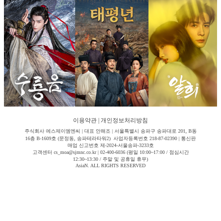
이용약관
|
개인정보처리방침
주식회사 에스제이엠엔씨 | 대표 안해조 | 서울특별시 송파구 송파대로 201, B동
16층 B-1609호 (문정동, 송파테라타워2) 사업자등록번호 218-87-02390 | 통신판
매업 신고번호 제-2024-서울송파-3233호
고객센터 cs_moa@sjmnc.co.kr | 02-400-6036 (평일 10:00~17:00 / 점심시간
12:30~13:30 / 주말 및 공휴일 휴무)
AsiaN. ALL RIGHTS RESERVED