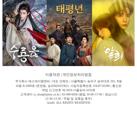
이용약관
|
개인정보처리방침
주식회사 에스제이엠엔씨 | 대표 안해조 | 서울특별시 송파구 송파대로 201, B동
16층 B-1609호 (문정동, 송파테라타워2) 사업자등록번호 218-87-02390 | 통신판
매업 신고번호 제-2024-서울송파-3233호
고객센터 cs_moa@sjmnc.co.kr | 02-400-6036 (평일 10:00~17:00 / 점심시간
12:30~13:30 / 주말 및 공휴일 휴무)
AsiaN. ALL RIGHTS RESERVED