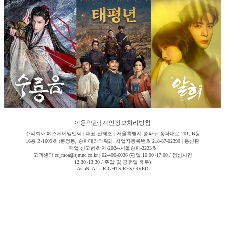
이용약관
|
개인정보처리방침
주식회사 에스제이엠엔씨 | 대표 안해조 | 서울특별시 송파구 송파대로 201, B동
16층 B-1609호 (문정동, 송파테라타워2) 사업자등록번호 218-87-02390 | 통신판
매업 신고번호 제-2024-서울송파-3233호
고객센터 cs_moa@sjmnc.co.kr | 02-400-6036 (평일 10:00~17:00 / 점심시간
12:30~13:30 / 주말 및 공휴일 휴무)
AsiaN. ALL RIGHTS RESERVED