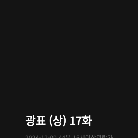
광표 (상) 17화
2024-12-09
44분
15세이상관람가