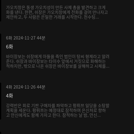
가오치창은 동생 가오치성이 만든 사제 총을 발견하고 크게
화를 낸다. 한편, 쉬장은 가오치창에게 전화를 걸어 만나자고
제안하고, 두 사람은 은밀한 거래를 시작한다. 천수팅...
6화
2024-11-27
44분
6화
바이장보는 쉬장에게 아들을 죽인 범인이 탕씨 형제라고 알려
준다. 쉬장과 바이장보는 타이수 앞에서 거짓으로 화해하는
척하지만, 밖으로 나온 쉬장은 바이장보를 살해하고 시체를...
4화
2024-11-26
44분
4화
강력반은 회로 기판 구매자를 파악하고 펑뤼쯔 일당을 소탕할
계획을 세운다. 펑뤼쯔는 예정대로 잠적하여 은신처로 향하
고 안신에게도 함께 가자고 한다. 잠적하는 날 밤, 안신...