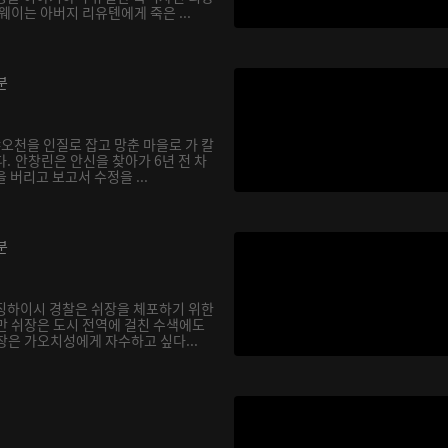
웨이는 아버지 리유톈에게 죽은 ...
분
샤오천을 인질로 잡고 망춘 마을로 가 칼
. 안창린은 안신을 찾아가 6년 전 차
 버리고 보고서 수정을 ...
분
징하이시 경찰은 쉬장을 체포하기 위한
만 쉬장은 도시 전역에 걸친 수색에도
창은 가오치성에게 자수하고 싶다...