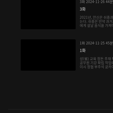
3화
2024-11-26
44분
3화
2021년, 안신은 쉬중
는다. 쉬중은 만약 과
에게 설날 음식을 가져다
1화
2024-11-25
45분
1화
성(省) 교육 정돈 주
공무원 기강 확립 작업에
이시 정협 부주석 궁카이