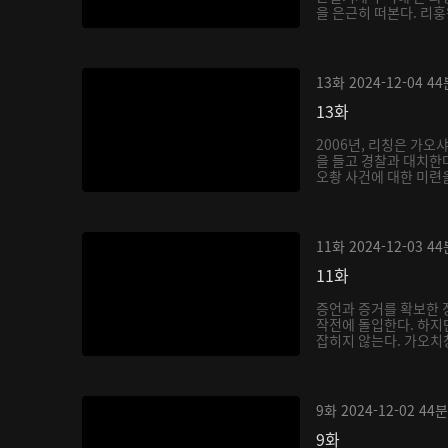
을 은근히 떠본다. 리훙
13화
2024-12-04
44
13화
2006년, 리칭은 가오
을 들고 경찰과 대치한다
오촹 사건에 대한 미련을
11화
2024-12-03
44
11화
증언과 증거를 확보한 
작전에 돌입한다. 하지
잡히지 않는다. 가오치
9화
2024-12-02
44분
9화