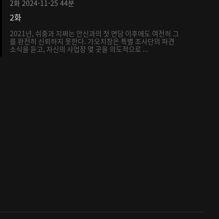
2화
2024-11-25
44분
2화
2021년, 쉬중과 지쩌는 안신과의 첫 면담 이후에도 여전히 그
를 완전히 신뢰하지 못한다. 가오치창은 특별 조사단의 파견
소식을 듣고, 자신의 사업장 몇 곳을 의도적으로 ...