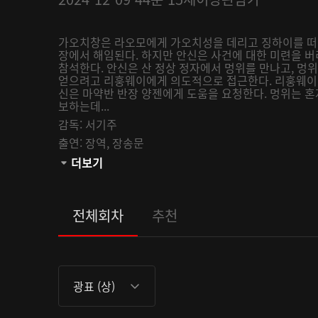
가오치창은 라오모에게 가오치성을 데리고 징하이를 떠나
장에서 해임된다. 하지만 안신은 사건에 대한 미련을 버
참석한다. 안신은 산 정상 정자에서 멍위를 만나고, 멍
얻으려고 리훙웨이에게 의도적으로 접근한다. 리훙웨이가
신은 마약반 반장 양젠에게 도움을 요청한다. 멍위는 혼
보하는데...
감독:
서기주
출연:
장역,
장송문
관람등급:
더보기
전체회차
추천
광표 (상)