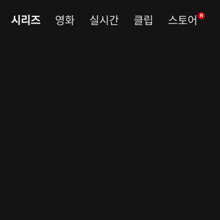
시리즈
영화
실시간
클립
스토어
N