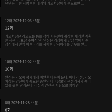
유톈은 마을 사람들을 데려와 가오치창에게 겉으로만 ...
12화
2024-12-03
45분
12화
가오치창은 라오모를 돕는 척하며 은밀히 쉬장을 제거할 계획
을 세운다. 표창 수여식 날, 안신은 리샹에게 강당 밖에서 수
상식에서 일찍 빠져나가는 사람을 감시하라는 임무를 맡...
10화
2024-12-02
44분
10화
안신은 가오씨 형제에게 미안한 마음이 든다. 떠나기 전, 가오
치창은 안신에게 중요한 증인인 바이장보의 운전기사가 숨어
있는 곳을 알려준다. 리샹과 안신은 시핑으로 향하던 ...
8화
2024-11-28
44분
8화