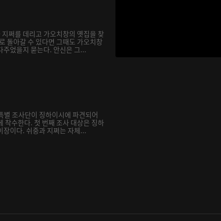
과 지쩌를 데리고 가오치창의 옛집을 찾
거로 돌아갈 수 있다면 그때도 가오치창
주었을지 묻는다. 안신은 그...
재 특별 조사단이 징하이시에 파견되어
 착수한다. 첫 번째 조사 대상은 징하
장이다. 쉬중과 지쩌는 자체...