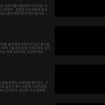
은 이야기를 떠올리며 가오치창, 가
 시작한다. 경찰은 가오치창과 탕샤
검사 결과 범인 중 한 명이 탕샤오...
전화를 걸어 황추이추이가 남긴 증거를
 하며 그를 바이진한 가라오케로 유인
가는 차에 오르지만, 안신은 약속...
 함께 빚쟁이 쉬레이를 찾아간다. 그
고로 갑자기 죽는 바람에 가오치창은
서 도망친다. 안신은 사건 현장에...