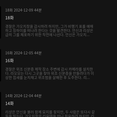
18화
2024-12-09
44분
18화
경찰은 가오치창을 감시하려 하지만, 그가 비행기 표를 예매
하고 징하이를 떠나려 한다는 것을 발견한다. 안신과 리샹은
급히 그를 체포하기 위한 작전에 나선다. 안신은 가오치...
16화
2024-12-05
44분
16화
경찰은 위조 신분증 제작 장소 주변에 감시 카메라를 설치한
다. 라오모는 다시 그곳을 찾아 위조 신분증을 만들려다가 이
상한 낌새를 눈치채고 위조범을 살해한 후 도주한다. 리...
14화
2024-12-04
44분
14화
리샹은 안신을 불러 함께 묘지를 찾지만, 두 사람은 또다시 갈
등을 빚는다. 가오치창은 리유톈을 만나 회유하려 하지만, 리