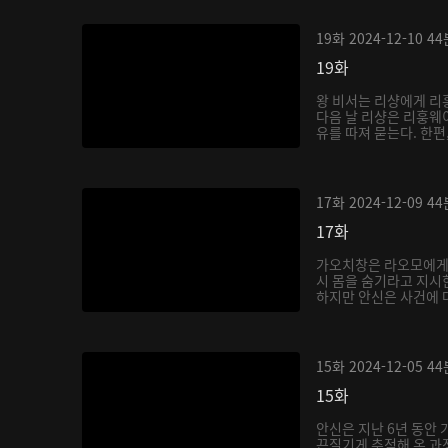
19화
2024-12-10
44
19화
왕 비서는 리샹에게 리
다음 날 리샹은 리훙웨
유를 따져 묻는다. 한편,
17화
2024-12-09
44
17화
가오치창은 라오모에게
시 몸을 숨기라고 지시
하지만 안신은 사건에 대
15화
2024-12-05
44
15화
안신은 지난 6년 동안
끈질기게 추적해 온 과