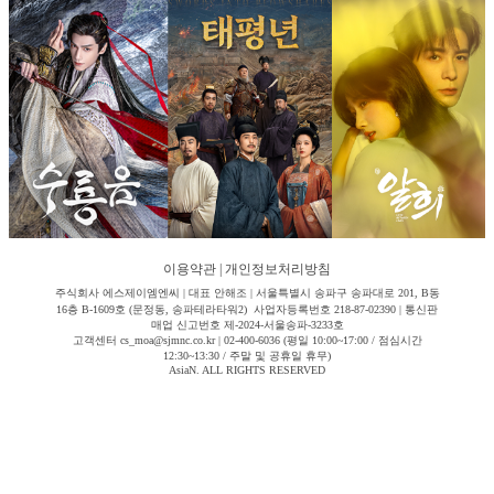
이용약관
|
개인정보처리방침
주식회사 에스제이엠엔씨 | 대표 안해조 | 서울특별시 송파구 송파대로 201, B동
16층 B-1609호 (문정동, 송파테라타워2) 사업자등록번호 218-87-02390 | 통신판
매업 신고번호 제-2024-서울송파-3233호
고객센터 cs_moa@sjmnc.co.kr | 02-400-6036 (평일 10:00~17:00 / 점심시간
12:30~13:30 / 주말 및 공휴일 휴무)
AsiaN. ALL RIGHTS RESERVED