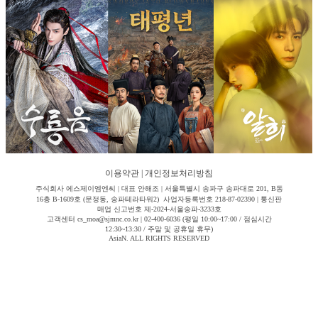
이용약관
|
개인정보처리방침
주식회사 에스제이엠엔씨 | 대표 안해조 | 서울특별시 송파구 송파대로 201, B동
16층 B-1609호 (문정동, 송파테라타워2) 사업자등록번호 218-87-02390 | 통신판
매업 신고번호 제-2024-서울송파-3233호
고객센터 cs_moa@sjmnc.co.kr | 02-400-6036 (평일 10:00~17:00 / 점심시간
12:30~13:30 / 주말 및 공휴일 휴무)
AsiaN. ALL RIGHTS RESERVED